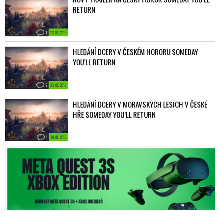
RETURN
1
13. 03. 2019
HLEDÁNÍ DCERY V ČESKÉM HORORU SOMEDAY
YOU’LL RETURN
7
23. 05. 2018
HLEDÁNÍ DCERY V MORAVSKÝCH LESÍCH V ČESKÉ
HŘE SOMEDAY YOU’LL RETURN
1
14. 01. 2016