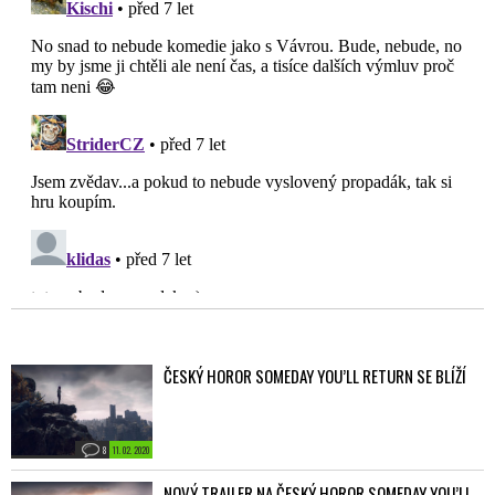
ČESKÝ HOROR SOMEDAY YOU’LL RETURN SE BLÍŽÍ
8
11. 02. 2020
NOVÝ TRAILER NA ČESKÝ HOROR SOMEDAY YOU’LL