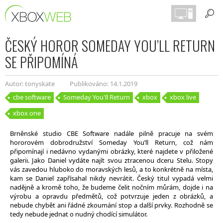
ČESKÝ HOROR SOMEDAY YOU’LL RETURN
SE PŘIPOMÍNÁ
Autor: tonyskate
Publikováno: 14.1.2019
cbe software
Someday You'll Return
xbox
xbox live
xbox one
Brněnské studio CBE Software nadále pilně pracuje na svém
hororovém dobrodružství Someday You’ll Return, což nám
připomínají i nedávno vydanými obrázky, které najdete v přiložené
galerii. Jako Daniel vydáte najít svou ztracenou dceru Stelu. Stopy
vás zavedou hluboko do moravských lesů, a to konkrétně na místa,
kam se Daniel zapřísahal nikdy nevrátit. Český titul vypadá velmi
nadějně a kromě toho, že budeme čelit nočním můrám, dojde i na
výrobu a opravdu předmětů, což potvrzuje jeden z obrázků, a
nebude chybět ani řádné zkoumání stop a další prvky. Rozhodně se
tedy nebude jednat o nudný chodící simulátor.