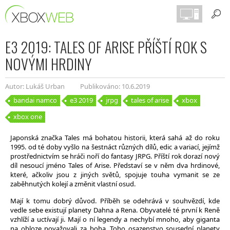
E3 2019: TALES OF ARISE PŘÍŠTÍ ROK S
NOVÝMI HRDINY
Autor: Lukáš Urban
Publikováno: 10.6.2019
bandai namco
e3 2019
jrpg
tales of arise
xbox
xbox one
Japonská značka Tales má bohatou historii, která sahá až do roku
1995. od té doby vyšlo na šestnáct různých dílů, edic a variací, jejímž
prostřednictvím se hráči noří do fantasy JRPG. Příští rok dorazí nový
díl nesoucí jméno Tales of Arise. Představí se v něm dva hrdinové,
které, ačkoliv jsou z jiných světů, spojuje touha vymanit se ze
zaběhnutých kolejí a změnit vlastní osud.
Mají k tomu dobrý důvod. Příběh se odehrává v souhvězdí, kde
vedle sebe existují planety Dahna a Rena. Obyvatelé té první k Reně
vzhlíží a uctívají ji. Mají o ní legendy a nechybí mnoho, aby giganta
na obloze považovali za boha. Toho osazenstvo sousední planety