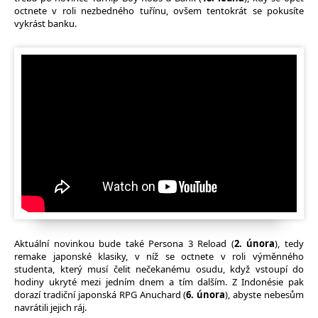
octnete v roli nezbedného tuřínu, ovšem tentokrát se pokusíte
vykrást banku.
Aktuální novinkou bude také Persona 3 Reload (
2. února
), tedy
remake japonské klasiky, v níž se octnete v roli výměnného
studenta, který musí čelit nečekanému osudu, když vstoupí do
hodiny ukryté mezi jedním dnem a tím dalším. Z Indonésie pak
dorazí tradiční japonská RPG Anuchard (
6. února
), abyste nebesům
navrátili jejich ráj.