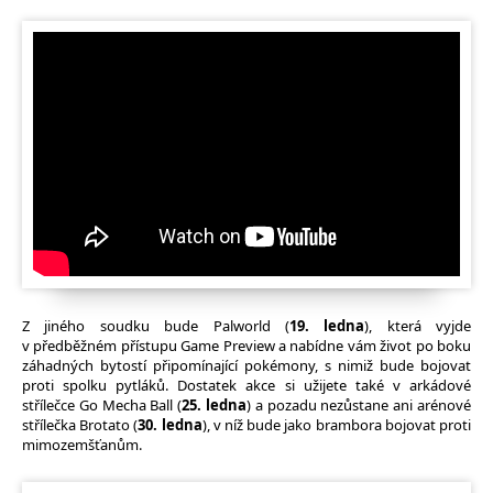
Z jiného soudku bude Palworld (
19. ledna
), která vyjde
v předběžném přístupu Game Preview a nabídne vám život po boku
záhadných bytostí připomínající pokémony, s nimiž bude bojovat
proti spolku pytláků. Dostatek akce si užijete také v arkádové
střílečce Go Mecha Ball (
25. ledna
) a pozadu nezůstane ani arénové
střílečka Brotato (
30. ledna
), v níž bude jako brambora bojovat proti
mimozemšťanům.