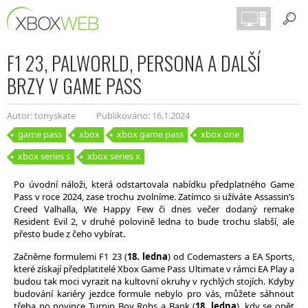
F1 23, PALWORLD, PERSONA A DALŠÍ
BRZY V GAME PASS
Autor: tonyskate
Publikováno: 16.1.2024
game pass
xbox
xbox game pass
xbox one
xbox series s
xbox series x
Po úvodní náloži, která odstartovala nabídku předplatného Game
Pass v roce 2024, zase trochu zvolníme. Zatímco si užíváte Assassin’s
Creed Valhalla, We Happy Few či dnes večer dodaný remake
Resident Evil 2, v druhé polovině ledna to bude trochu slabší, ale
přesto bude z čeho vybírat.
Začněme formulemi F1 23 (
18. ledna
) od Codemasters a EA Sports,
které získají předplatitelé Xbox Game Pass Ultimate v rámci EA Play a
budou tak moci vyrazit na kultovní okruhy v rychlých stojích. Kdyby
budování kariéry jezdce formule nebylo pro vás, můžete sáhnout
třeba po novince Turnip Boy Robs a Bank (
18. ledna
), kdy se opět