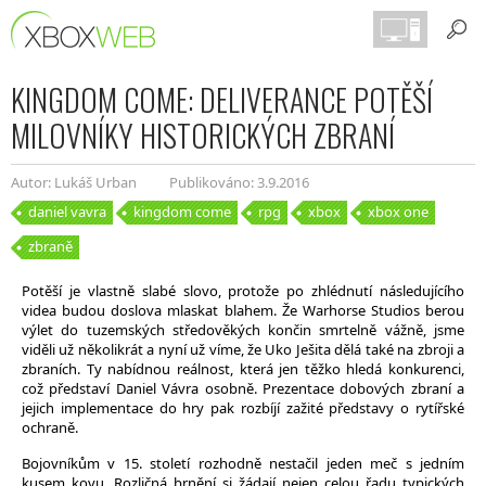
KINGDOM COME: DELIVERANCE POTĚŠÍ
MILOVNÍKY HISTORICKÝCH ZBRANÍ
Autor: Lukáš Urban
Publikováno: 3.9.2016
daniel vavra
kingdom come
rpg
xbox
xbox one
zbraně
Potěší je vlastně slabé slovo, protože po zhlédnutí následujícího
videa budou doslova mlaskat blahem. Že Warhorse Studios berou
výlet do tuzemských středověkých končin smrtelně vážně, jsme
viděli už několikrát a nyní už víme, že Uko Ješita dělá také na zbroji a
zbraních. Ty nabídnou reálnost, která jen těžko hledá konkurenci,
což představí Daniel Vávra osobně. Prezentace dobových zbraní a
jejich implementace do hry pak rozbíjí zažité představy o rytířské
ochraně.
Bojovníkům v 15. století rozhodně nestačil jeden meč s jedním
kusem kovu. Rozličná brnění si žádají nejen celou řadu typických