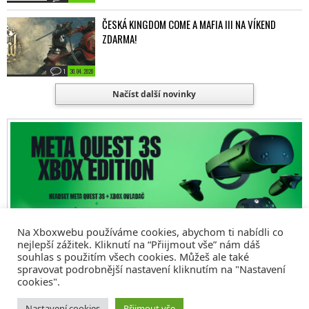
ČESKÁ KINGDOM COME A MAFIA III NA VÍKEND
ZDARMA!
1
30. 04. 2020
Načíst další novinky
Na Xboxwebu používáme cookies, abychom ti nabídli co
nejlepší zážitek. Kliknutí na “Přiijmout vše” nám dáš
souhlas s použitím všech cookies. Můžeš ale také
spravovat podrobnější nastavení kliknutím na "Nastavení
cookies".
© 2008 - 2026
COMM4U S. R. O.
, VŠECHNA PRÁVA VYHRAZENA
Nastavení cookies
Přijmout vše