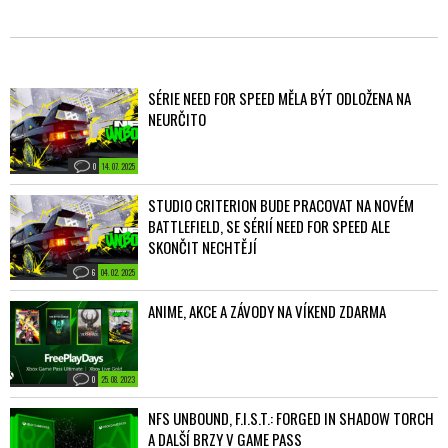
SÉRIE NEED FOR SPEED MĚLA BÝT ODLOŽENA NA
NEURČITO
0
14. 07. 2025
STUDIO CRITERION BUDE PRACOVAT NA NOVÉM
BATTLEFIELD, SE SÉRIÍ NEED FOR SPEED ALE
SKONČIT NECHTĚJÍ
6
04. 02. 2025
ANIME, AKCE A ZÁVODY NA VÍKEND ZDARMA
0
25. 08. 2023
NFS UNBOUND, F.I.S.T.: FORGED IN SHADOW TORCH
A DALŠÍ BRZY V GAME PASS