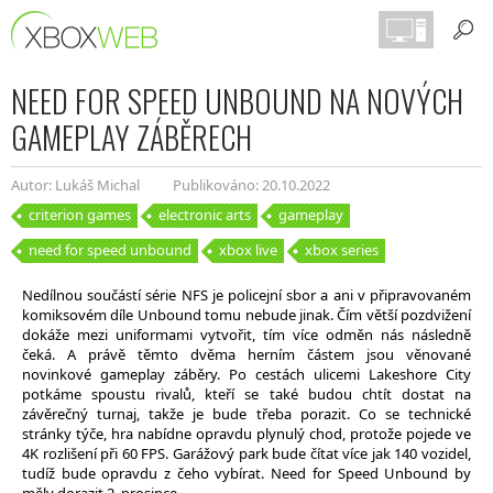
NEED FOR SPEED UNBOUND NA NOVÝCH
GAMEPLAY ZÁBĚRECH
Autor: Lukáš Michal
Publikováno: 20.10.2022
criterion games
electronic arts
gameplay
need for speed unbound
xbox live
xbox series
Nedílnou součástí série NFS je policejní sbor a ani v připravovaném
komiksovém díle Unbound tomu nebude jinak. Čím větší pozdvižení
dokáže mezi uniformami vytvořit, tím více odměn nás následně
čeká. A právě těmto dvěma herním částem jsou věnované
novinkové gameplay záběry. Po cestách ulicemi Lakeshore City
potkáme spoustu rivalů, kteří se také budou chtít dostat na
závěrečný turnaj, takže je bude třeba porazit. Co se technické
stránky týče, hra nabídne opravdu plynulý chod, protože pojede ve
4K rozlišení při 60 FPS. Garážový park bude čítat více jak 140 vozidel,
tudíž bude opravdu z čeho vybírat. Need for Speed Unbound by