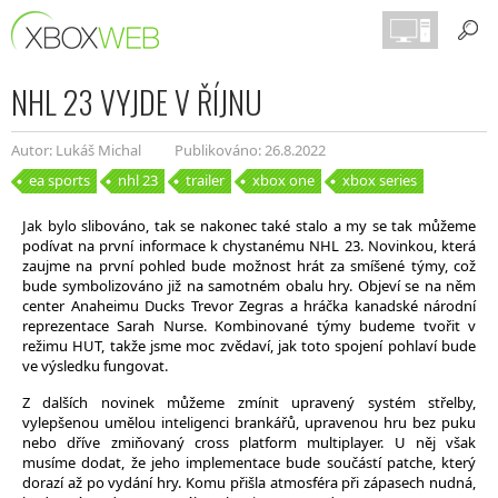
NHL 23 VYJDE V ŘÍJNU
Autor: Lukáš Michal
Publikováno: 26.8.2022
ea sports
nhl 23
trailer
xbox one
xbox series
Jak bylo slibováno, tak se nakonec také stalo a my se tak můžeme
podívat na první informace k chystanému NHL 23. Novinkou, která
zaujme na první pohled bude možnost hrát za smíšené týmy, což
bude symbolizováno již na samotném obalu hry. Objeví se na něm
center Anaheimu Ducks Trevor Zegras a hráčka kanadské národní
reprezentace Sarah Nurse. Kombinované týmy budeme tvořit v
režimu HUT, takže jsme moc zvědaví, jak toto spojení pohlaví bude
ve výsledku fungovat.
Z dalších novinek můžeme zmínit upravený systém střelby,
vylepšenou umělou inteligenci brankářů, upravenou hru bez puku
nebo dříve zmiňovaný cross platform multiplayer. U něj však
musíme dodat, že jeho implementace bude součástí patche, který
dorazí až po vydání hry. Komu přišla atmosféra při zápasech nudná,