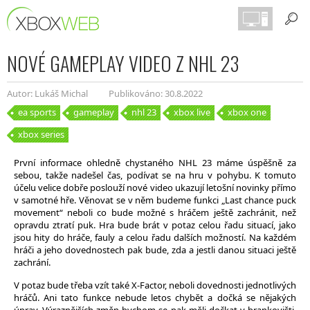
NOVÉ GAMEPLAY VIDEO Z NHL 23
Autor: Lukáš Michal
Publikováno: 30.8.2022
ea sports
gameplay
nhl 23
xbox live
xbox one
xbox series
První informace ohledně chystaného NHL 23 máme úspěšně za
sebou, takže nadešel čas, podívat se na hru v pohybu. K tomuto
účelu velice dobře poslouží nové video ukazují letošní novinky přímo
v samotné hře. Věnovat se v něm budeme funkci „Last chance puck
movement“ neboli co bude možné s hráčem ještě zachránit, než
opravdu ztratí puk. Hra bude brát v potaz celou řadu situací, jako
jsou hity do hráče, fauly a celou řadu dalších možností. Na každém
hráči a jeho dovednostech pak bude, zda a jestli danou situaci ještě
zachrání.
V potaz bude třeba vzít také X-Factor, neboli dovednosti jednotlivých
hráčů. Ani tato funkce nebude letos chybět a dočká se nějakých