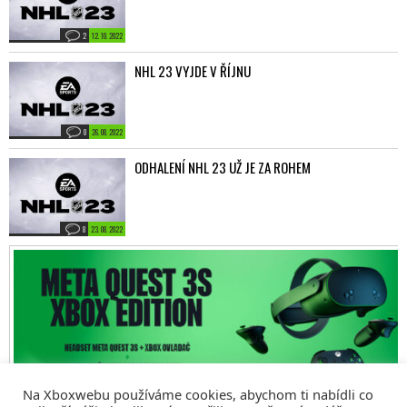
2
12. 10. 2022
NHL 23 VYJDE V ŘÍJNU
0
26. 08. 2022
ODHALENÍ NHL 23 UŽ JE ZA ROHEM
8
23. 08. 2022
Na Xboxwebu používáme cookies, abychom ti nabídli co