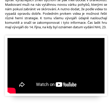
úprav. Výraznějších změn bychom se pak měli dočkat v brankovišti.
Maskovaní muži na nás vytáhnou novou várku pohybů, kterými se
nám pokusí zabránit ve skórování. A nutno dodat, že podle videa to
vypadá opravdu dobře. Posledním prvkem videa je možnost řešit
různé herní strategie. K tomu všemu vývojáři údajně naslouchají
komunitě a snaží se zakomponovat i tyto informace. Čas ladit hru
mají vývojáři do 14. října, na kdy byl oznámen datum vydání NHL 23.