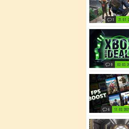
1
21. 07.
9
02. 03. 
6
17. 02. 20