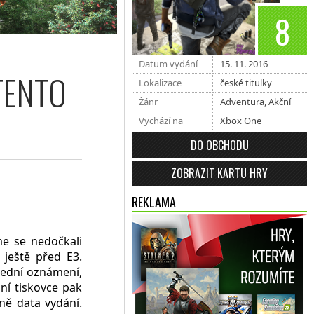
8
Datum vydání
15. 11. 2016
TENTO
Lokalizace
české titulky
Žánr
Adventura
,
Akční
Vychází na
Xbox One
DO OBCHODU
ZOBRAZIT KARTU HRY
REKLAMA
me se nedočkali
 ještě před E3.
třední oznámení,
ní tiskovce pak
ně data vydání.