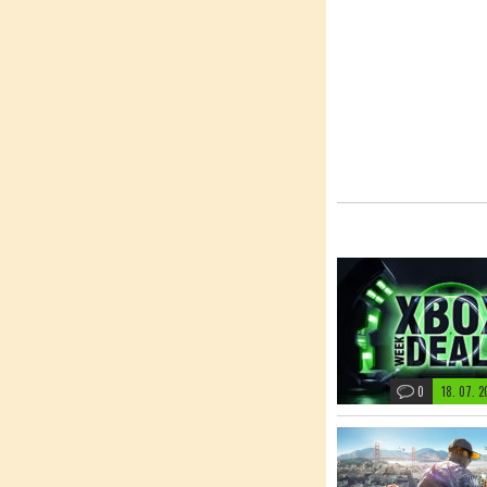
0
18. 07. 