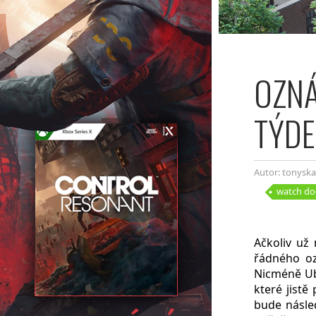
OZNÁ
TÝDE
Autor: tonyska
watch do
Ačkoliv už
řádného oz
Nicméně Ubi
které jist
bude násle