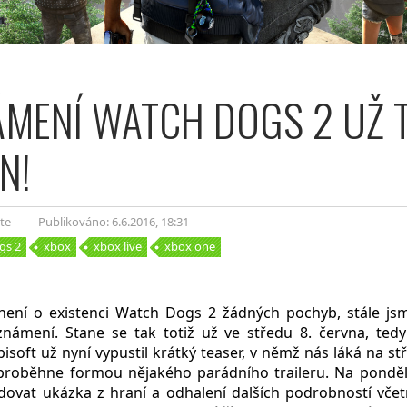
MENÍ WATCH DOGS 2 UŽ 
N!
te
Publikováno: 6.6.2016
, 18:31
gs 2
xbox
xbox live
xbox one
 není o existenci Watch Dogs 2 žádných pochyb, stále js
námení. Stane se tak totiž už ve středu 8. června, tedy
soft už nyní vypustil krátký teaser, v němž nás láká na s
ě proběhne formou nějakého parádního traileru. Na ponděl
dovat ukázka z hraní a odhalení dalších podrobností včet