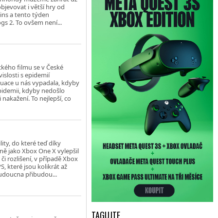
bjevovat i větší hry od
gins a tento týden
s 2. To ovšem není...
ckého filmu se v České
islosti s epidemií
ituace u nás vypadala, kdyby
epidemii, kdyby nedošlo
nakažení. To nejlepší, co
ity, do které teď díky
ně jako Xbox One X vylepšil
i rozlišení, v případě Xbox
, které jsou kolikrát až
budoucna přibudou...
TAGUJTE