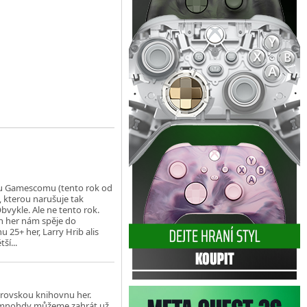
ku Gamescomu (tento rok od
 kterou narušuje tak
ykle. Ale ne tento rok.
ách her nám spěje do
25+ her, Larry Hrib alis
ší...
rovskou knihovnu her.
 si mnohdy můžeme zahrát už