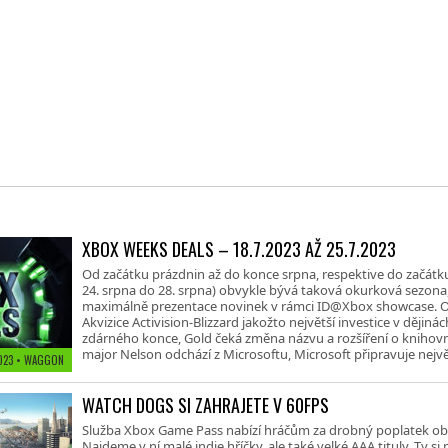
XBOX WEEKS DEALS – 18.7.2023 AŽ 25.7.2023
Od začátku prázdnin až do konce srpna, respektive do začát
24. srpna do 28. srpna) obvykle bývá taková okurková sezona,
maximálně prezentace novinek v rámci ID@Xbox showcase. Obv
Akvizice Activision-Blizzard jakožto největší investice v dějin
zdárného konce, Gold čeká změna názvu a rozšíření o knihovnu 
major Nelson odchází z Microsoftu, Microsoft připravuje největ
2023
• WAGGON
WATCH DOGS SI ZAHRAJETE V 60FPS
Služba Xbox Game Pass nabízí hráčům za drobný poplatek ob
Najdeme v ní malé indie hříčky, ale také velké AAA tituly. Ty