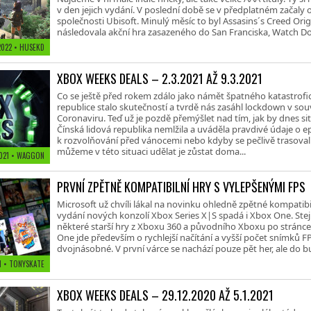
v den jejich vydání. V poslední době se v předplatném začaly o
společnosti Ubisoft. Minulý měsíc to byl Assasins´s Creed Ori
následovala akční hra zasazeného do San Franciska, Watch Dog
 2022
• HUSEKD
XBOX WEEKS DEALS – 2.3.2021 AŽ 9.3.2021
Co se ještě před rokem zdálo jako námět špatného katastrofi
republice stalo skutečností a tvrdě nás zasáhl lockdown v souv
Coronaviru. Teď už je pozdě přemýšlet nad tím, jak by dnes s
Čínská lidová republika nemlžila a uváděla pravdivé údaje o 
k rozvolňování před vánocemi nebo kdyby se pečlivě trasovali 
můžeme v této situaci udělat je zůstat doma...
2021
• WAGGON
PRVNÍ ZPĚTNĚ KOMPATIBILNÍ HRY S VYLEPŠENÝMI FPS
Microsoft už chvíli lákal na novinku ohledně zpětné kompatibil
vydání nových konzolí Xbox Series X|S spadá i Xbox One. Stej
některé starší hry z Xboxu 360 a původního Xboxu po stránce č
One jde především o rychlejší načítání a vyšší počet snímků FPS
dvojnásobné. V první várce se nachází pouze pět her, ale do 
21
• TONYSKATE
XBOX WEEKS DEALS – 29.12.2020 AŽ 5.1.2021