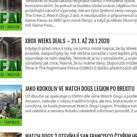
Tentokrát to bude taková recyklace článku z minulého týdne,
konstatováním, že pokud se budete obdarovávat nějakou hro
probíhající vánoční výprodej. Ale ani tyto týdenní slevy nevy
The Crew 2, Watch Dogs 2 atd. A neodpustím si připomenutí o
Game Passu za 26Kč (pro nové členy), a když je někdo šikovný
mít Game Pass...
2020
• WAGGON
XBOX WEEKS DEALS – 21.1. AŽ 28.1.2020
Kdybych před cirka 4 roky na tomto místě napsal, že by Wee
položek, bezpochyby by mě většina označila v tom lepším přípa
výprodeje se nám zlepšily. Tentokrát je tu s označením „Lunární
označený jak chce, hlavně, že tu máme slevy. Doporučit může
Trine 4: The Nightmare Prince (538Kč) či sbírku předchozích díl
2020
• WAGGON
JAKO KDOKOLIV VE WATCH DOGS LEGION PO BREXITU
Už dlouho se spekuluje o třetím díle série Watch Dogs a pod
Amazon, nebude v názvu tradiční trojka, ale hra, která bud
Londýna, se bude jmenovat Watch Dogs Legion. Prodejce toti
své nabídce a serveru Kotaku následně informaci potvrdil. Z 
19
• TONYSKATE
WATCH DOGS 2 OTEVÍRAJÍ SAN FRANCISCO ČTYŘEM 