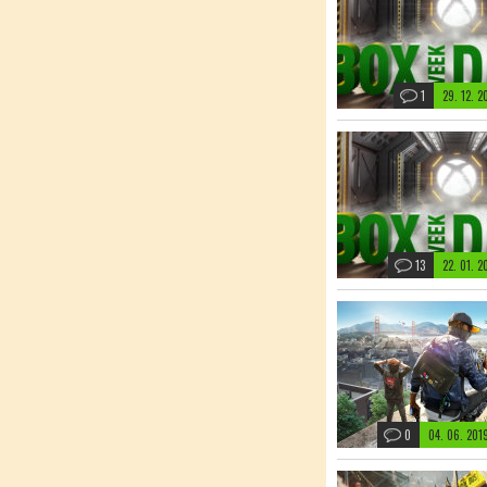
1
29. 12. 
13
22. 01. 
0
04. 06. 20