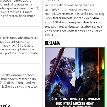
 protože nejprve začnu
u, mrkněte nejprve na
bethesda
dlc
download
game pass
padají špatně Overcooked! 2,
gameplay
horor
kinect
microsoft
 akci 3 měsíce Ultimate
multiplayer
recenze
release list
review
rpg
 a zná starou fintu, může
Slevy
trailer
ubisoft
update
video
xbox
xbox 360
xbox game pass
xbox live
xbox
one
xbox one x
xbox series
xbox series s
xbox series s/x
xbox series x
Xbox Series
X/S
xko tv
ks Deals mohl obsahovat 400
dě za snílka. No i ty
REKLAMA
 nový rok“. I když ať je
me vynikající plošinovku
ů v podobě Trine: Ultimate...
le britské odnože obchodu
e mimochodem zasazena do
ž předčasně hru uvedl ve
uniklého popisku víme toto:
HRÁČŮM