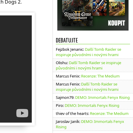
ch Dogs 2.
DEBATUJTE
Fejzbok Jenanic
:
Další Tomb Raider se
inspiruje původními i novými hrami
Olishu
:
Další Tomb Raider se inspiruje
původními i novými hrami
Marcus Fenix
:
Recenze: The Medium
Marcus Fenix
:
Další Tomb Raider se
inspiruje původními i novými hrami
Sajmon79
:
DEMO: Immortals Fenyx Rising
Piro
:
DEMO: Immortals Fenyx Rising
thiev of the hearts
:
Recenze: The Medium
Jaroslav Janík
:
DEMO: Immortals Fenyx
Rising