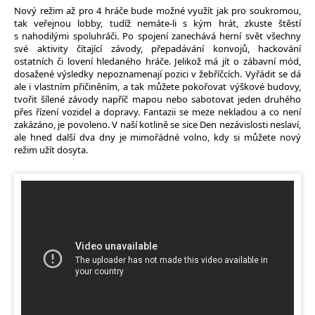
Nový režim až pro 4 hráče bude možné využít jak pro soukromou,
tak veřejnou lobby, tudíž nemáte-li s kým hrát, zkuste štěstí
s nahodilými spoluhráči. Po spojení zanechává herní svět všechny
své aktivity čítající závody, přepadávání konvojů, hackování
ostatních či lovení hledaného hráče. Jelikož má jít o zábavní mód,
dosažené výsledky nepoznamenají pozici v žebříčcích. Vyřádit se dá
ale i vlastním přičiněním, a tak můžete pokořovat výškové budovy,
tvořit šílené závody napříč mapou nebo sabotovat jeden druhého
přes řízení vozidel a dopravy. Fantazii se meze nekladou a co není
zakázáno, je povoleno. V naší kotlině se sice Den nezávislosti neslaví,
ale hned další dva dny je mimořádné volno, kdy si můžete nový
režim užít dosyta.