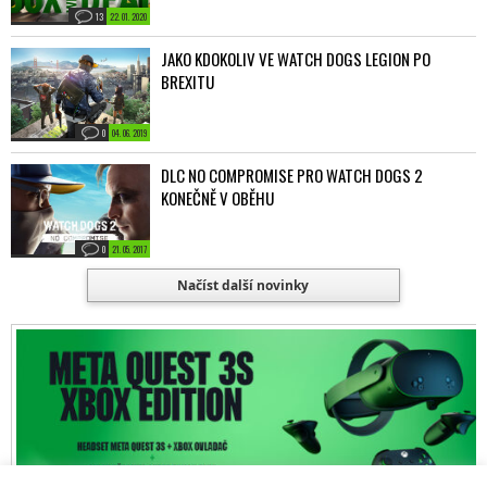
13
22. 01. 2020
JAKO KDOKOLIV VE WATCH DOGS LEGION PO
BREXITU
0
04. 06. 2019
DLC NO COMPROMISE PRO WATCH DOGS 2
KONEČNĚ V OBĚHU
0
21. 05. 2017
Načíst další novinky