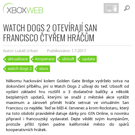
WATCH DOGS 2 OTEVÍRAJÍ SAN
FRANCISCO ČTYŘEM HRÁČŮM
Autor: Lukáš Urban
Publikováno: 1.7.2017
aktualizace
kooperace
ubisoft
update
watch dogs 2
xbox
Někomu hackování kolem Golden Gate Bridge vydrželo sotva na
dokončení příběhu, jiní si Watch Dogs 2 užívají do teď. Ubisoft od
vydání základní hru rozšířil o 3 dodatečné balíčky a několik
bezplatných updatů, kterými se snažil z městské akce vytěžit
maximum a zároveň přimět hráče setrvat ve virtuálním San
Franciscu co nejdéle. Teď se blíží 4. červenec a krom Rockstaru, který
na toto období pravidelně datuje dárky pro GTA Online, si novinku
připravil i francouzský vydavatel. Dejte vědět svým kumpánům,
protože příští týden padne kalifornské město do spárů
kooperativních hrátek.