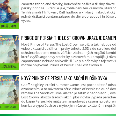
Zameťte zahnojené dvorky, bouchněte pašíka a tři dny slavte.
perský princ se… vrátil. A jéje, tohle není ten vašnosta, kteréh
Tenhle smrdí Tik Tokem, RnB hudbou a křiklavým akrobatic
jediné, držkující puritáni zalezou do děr a opravdový hráči se
výzvu.
• LUKÁŠ URBAN
PRINCE OF PERSIA: THE LOST CROWN UKAZUJE GAMEP
Nový Prince of Persia: The Lost Crown se blíží a tak nebude o
video ukazující další herní prvky tohoto 2,5D side-scrolleru d
ochránce budeme moci u zářících záchranných majáků kombi
které zvyší Sargonovy statistiky a zároveň mu propůjčují růz
Zapomenuto nebude ani vedlejší úkoly a přídavky s tajemstv
možné objevovat. Prince of Persia: The Lost Crown si...
 LUKÁŠ MICHAL
NOVÝ PRINCE OF PERSIA JAKO AKČNÍ PLOŠINOVKA
Geoff Keighley letošní Summer Game Fest pochopitelně ods
oznámením, a to návratem série Prince of Persia z dlouhé dovol
remake The Sands of Time, ale ten je zatím v nedohlednu, ovš
Lost Crown jakožto tradiční akční plošinovka vypadá parádn
do bájné Persie, kde můžete manipulovat s časem i prostorem
komba a vypořádali se s mýtickými i časem zkaženými nepřáteli
3
• TONYSKATE