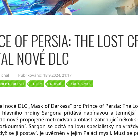
CE OF PERSIA: THE LOST 
AL NOVÉ DLC
ichal
Publikováno: 18.9.2024
, 21:17
ince of persia
trailer
ubisoft
xbox series
al nocé DLC „Mask of Darkess“ pro Prince of Persia: The L
 hlavního hrdiny Sargona přidává napínavou a temnější 
o nové propojené metroidvania oblasti zahrnující několik 
ozkoumání. Sargon se ocitá na lovu specialistky na vražd
dyž se jí postaví, je uvězněn v jejím Paláci mysli. Musí se p