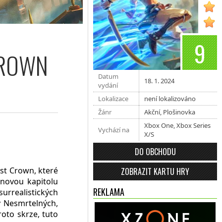
9
CROWN
Datum
18. 1. 2024
vydání
Lokalizace
není lokalizováno
Žánr
Akční
,
Plošinovka
Xbox One
,
Xbox Series
Vychází na
X/S
DO OBCHODU
ost Crown, které
ZOBRAZIT KARTU HRY
novou kapitolu
REKLAMA
surrealistických
y Nesmrtelných,
roto skrze, tuto