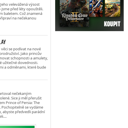
 Jeho velevážená výsost
o jsme před léty opouštěli.
kým baletem. Což znamená
 připraví na nečekanou
LAY
d věci se podívat na nové
obrodružství. Jako princův
novat schopnosti a amulety,
né užitečné dovednosti.
ími a odměnami, které bude
tartoval nečekaným
ené. Sice ji měl přerušit
em Prince of Persia: The
ě. Pochopitelně se vydáme
, abyste předvedli parádní
....