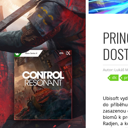
PRIN
DOST
Autor: Lukáš M
dlc
pr
Ubisoft vyd
do příběhu
zasazenou d
biomů k pr
Radjen, a k