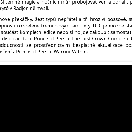
íší temné magie a nočních můr, probojovat ven a odhalit
yté v Radjenině mysli.
nové překážky, šest typů nepřátel a tři hroziví bossové, 
pnosti rozdělené třemi novými amulety. DLC je možné stah
 součást kompletní edice nebo si ho jde zakoupit samostatn
 k dispozici také Prince of Persia: The Lost Crown Complet
udoucnosti se prostřednictvím bezplatné aktualizace d
čení z Prince of Persia: Warrior Within.