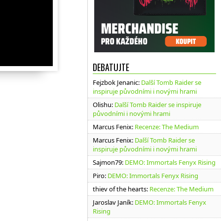
DEBATUJTE
Fejzbok Jenanic
:
Další Tomb Raider se
inspiruje původními i novými hrami
Olishu
:
Další Tomb Raider se inspiruje
původními i novými hrami
Marcus Fenix
:
Recenze: The Medium
Marcus Fenix
:
Další Tomb Raider se
inspiruje původními i novými hrami
Sajmon79
:
DEMO: Immortals Fenyx Rising
Piro
:
DEMO: Immortals Fenyx Rising
thiev of the hearts
:
Recenze: The Medium
Jaroslav Janík
:
DEMO: Immortals Fenyx
Rising