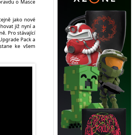
 pravdu o Masce
stejně jako nové
ovat již nyní a
ě. Pro stávající
e Upgrade Pack a
ostane ke všem