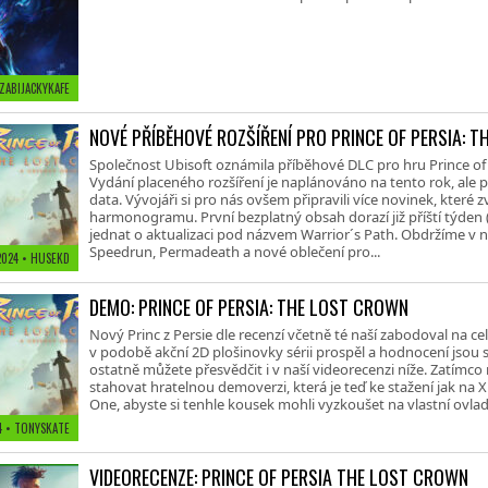
 ZABIJACKYKAFE
NOVÉ PŘÍBĚHOVÉ ROZŠÍŘENÍ PRO PRINCE OF PERSIA: 
Společnost Ubisoft oznámila příběhové DLC pro hru Prince of 
Vydání placeného rozšíření je naplánováno na tento rok, ale 
data. Vývojáři si pro nás ovšem připravili více novinek, které z
harmonogramu. První bezplatný obsah dorazí již příští týden 
jednat o aktualizaci pod názvem Warrior´s Path. Obdržíme v n
Speedrun, Permadeath a nové oblečení pro...
 2024
• HUSEKD
DEMO: PRINCE OF PERSIA: THE LOST CROWN
Nový Princ z Persie dle recenzí včetně té naší zabodoval na c
v podobě akční 2D plošinovky sérii prospěl a hodnocení jsou 
ostatně můžete přesvědčit i v naší videorecenzi níže. Zatímco 
stahovat hratelnou demoverzi, která je teď ke stažení jak na X
One, abyste si tenhle kousek mohli vyzkoušet na vlastní ovlad
24
• TONYSKATE
VIDEORECENZE: PRINCE OF PERSIA THE LOST CROWN