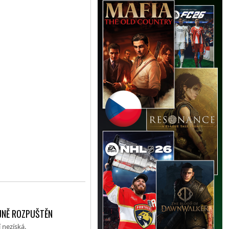
AJNĚ ROZPUŠTĚN
 nezíská.