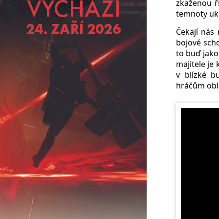
zkaženou ř
temnoty ukr
Čekají nás 
bojové scho
to buď jako
majitele je
v blízké b
hráčům oble