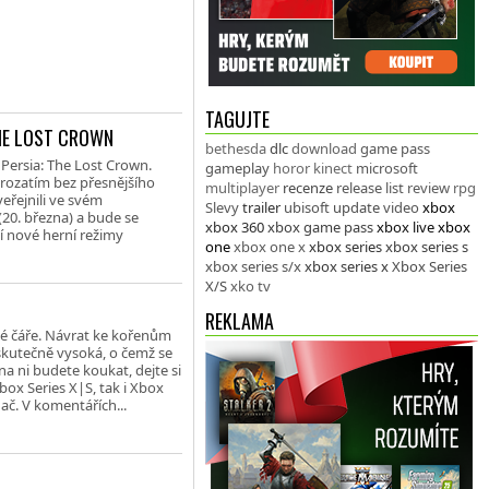
TAGUJTE
THE LOST CROWN
bethesda
dlc
download
game pass
Persia: The Lost Crown.
gameplay
horor
kinect
microsoft
prozatím bez přesnějšího
multiplayer
recenze
release list
review
rpg
veřejnili ve svém
Slevy
trailer
ubisoft
update
video
xbox
(20. března) a bude se
xbox 360
xbox game pass
xbox live
xbox
í nové herní režimy
one
xbox one x
xbox series
xbox series s
xbox series s/x
xbox series x
Xbox Series
X/S
xko tv
REKLAMA
elé čáře. Návrat ke kořenům
skutečně vysoká, o čemž se
na ni budete koukat, dejte si
box Series X|S, tak i Xbox
ač. V komentářích...