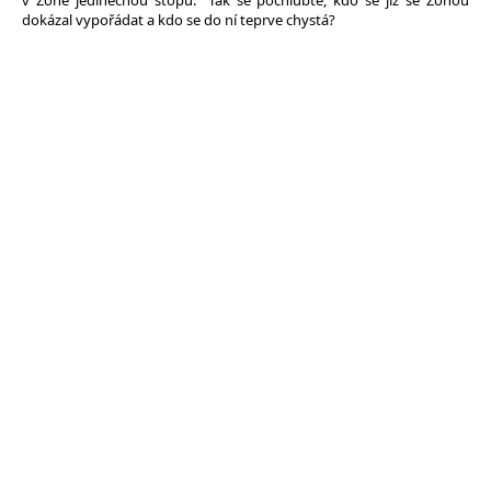
v Zóně jedinečnou stopu.“ Tak se pochlubte, kdo se již se Zónou
dokázal vypořádat a kdo se do ní teprve chystá?