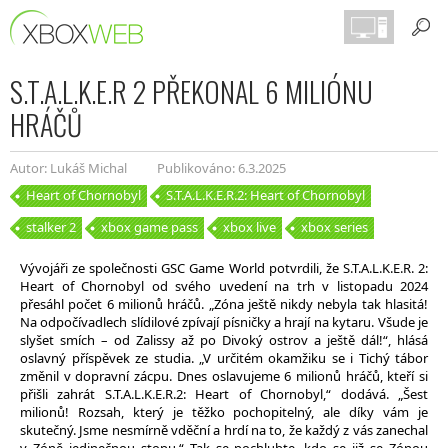
S.T.A.L.K.E.R 2 PŘEKONAL 6 MILIÓNU
HRÁČŮ
Autor: Lukáš Michal
Publikováno: 6.3.2025
Heart of Chornobyl
S.T.A.L.K.E.R.2: Heart of Chornobyl
stalker 2
xbox game pass
xbox live
xbox series
Vývojáři ze společnosti GSC Game World potvrdili, že S.T.A.L.K.E.R. 2:
Heart of Chornobyl od svého uvedení na trh v listopadu 2024
přesáhl počet 6 milionů hráčů. „Zóna ještě nikdy nebyla tak hlasitá!
Na odpočívadlech slídilové zpívají písničky a hrají na kytaru. Všude je
slyšet smích – od Zalissy až po Divoký ostrov a ještě dál!“, hlásá
oslavný příspěvek ze studia. „V určitém okamžiku se i Tichý tábor
změnil v dopravní zácpu. Dnes oslavujeme 6 milionů hráčů, kteří si
přišli zahrát S.T.A.L.K.E.R.2: Heart of Chornobyl,“ dodává. „Šest
milionů! Rozsah, který je těžko pochopitelný, ale díky vám je
skutečný. Jsme nesmírně vděční a hrdí na to, že každý z vás zanechal