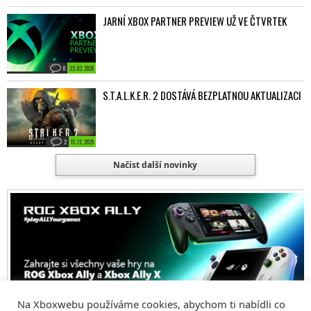
JARNÍ XBOX PARTNER PREVIEW UŽ VE ČTVRTEK
0
23. 03. 2026
S.T.A.L.K.E.R. 2 DOSTÁVÁ BEZPLATNOU AKTUALIZACI
2
15. 12. 2025
Načíst další novinky
Na Xboxwebu používáme cookies, abychom ti nabídli co