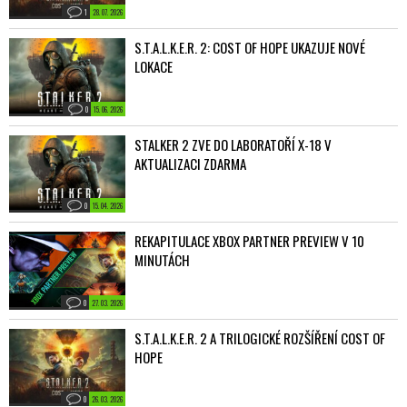
1
28. 07. 2026
S.T.A.L.K.E.R. 2: COST OF HOPE UKAZUJE NOVÉ
LOKACE
0
15. 06. 2026
STALKER 2 ZVE DO LABORATOŘÍ X-18 V
AKTUALIZACI ZDARMA
0
15. 04. 2026
REKAPITULACE XBOX PARTNER PREVIEW V 10
MINUTÁCH
0
27. 03. 2026
S.T.A.L.K.E.R. 2 A TRILOGICKÉ ROZŠÍŘENÍ COST OF
HOPE
0
26. 03. 2026