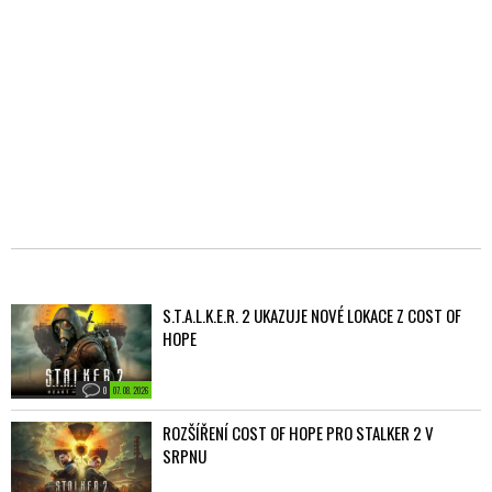
S.T.A.L.K.E.R. 2 UKAZUJE NOVÉ LOKACE Z COST OF
HOPE
0
07. 08. 2026
ROZŠÍŘENÍ COST OF HOPE PRO STALKER 2 V
SRPNU