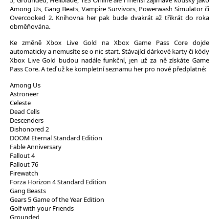
5, Grounded, Hellblade, TES Online ale i menší zajímavé kousky jako
Among Us, Gang Beats, Vampire Survivors, Powerwash Simulator či
Overcooked 2. Knihovna her pak bude dvakrát až třikrát do roka
obměňována.
Ke změně Xbox Live Gold na Xbox Game Pass Core dojde
automaticky a nemusíte se o nic start. Stávající dárkové karty či kódy
Xbox Live Gold budou nadále funkční, jen už za ně získáte Game
Pass Core. A teď už ke kompletní seznamu her pro nové předplatné:
Among Us
Astroneer
Celeste
Dead Cells
Descenders
Dishonored 2
DOOM Eternal Standard Edition
Fable Anniversary
Fallout 4
Fallout 76
Firewatch
Forza Horizon 4 Standard Edition
Gang Beasts
Gears 5 Game of the Year Edition
Golf with your Friends
Grounded