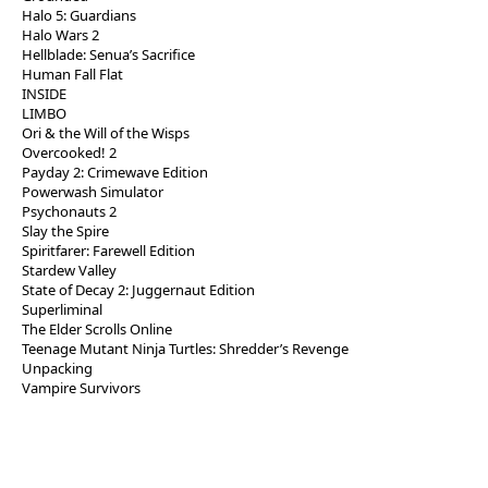
Halo 5: Guardians
Halo Wars 2
Hellblade: Senua’s Sacrifice
Human Fall Flat
INSIDE
LIMBO
Ori & the Will of the Wisps
Overcooked! 2
Payday 2: Crimewave Edition
Powerwash Simulator
Psychonauts 2
Slay the Spire
Spiritfarer: Farewell Edition
Stardew Valley
State of Decay 2: Juggernaut Edition
Superliminal
The Elder Scrolls Online
Teenage Mutant Ninja Turtles: Shredder’s Revenge
Unpacking
Vampire Survivors