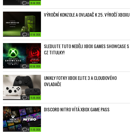
0
26. 06. 2026
VÝROČNÍ KONZOLE A OVLADAČ K 25. VÝROČÍ XBOXU
1
07. 06. 2026
SLEDUJTE TUTO NEDĚLI XBOX GAMES SHOWCASE S
CZ TITULKY!
1
02. 06. 2026
UNIKLY FOTKY XBOX ELITE 3 A CLOUDOVÉHO
OVLADAČE
1
15. 05. 2026
DISCORD NITRO VÍTÁ XBOX GAME PASS
0
11. 05. 2026