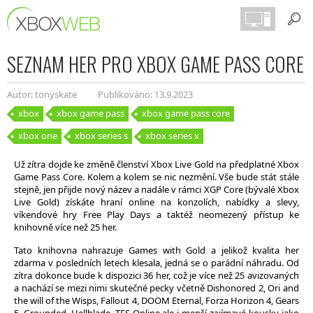
SEZNAM HER PRO XBOX GAME PASS CORE
Autor: tonyskate
Publikováno: 13.9.2023
xbox
xbox game pass
xbox game pass core
xbox one
xbox series s
xbox series x
Už zítra dojde ke změně členství Xbox Live Gold na předplatné Xbox
Game Pass Core. Kolem a kolem se nic nezmění. Vše bude stát stále
stejně, jen přijde nový název a nadále v rámci XGP Core (bývalé Xbox
Live Gold) získáte hraní online na konzolích, nabídky a slevy,
víkendové hry Free Play Days a taktéž neomezený přístup ke
knihovně více než 25 her.
Tato knihovna nahrazuje Games with Gold a jelikož kvalita her
zdarma v posledních letech klesala, jedná se o parádní náhradu. Od
zítra dokonce bude k dispozici 36 her, což je více než 25 avizovaných
a nachází se mezi nimi skutečné pecky včetně Dishonored 2, Ori and
the will of the Wisps, Fallout 4, DOOM Eternal, Forza Horizon 4, Gears