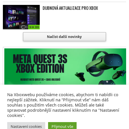
DUBNOVÁ AKTUALIZACE PRO XBOX
1
30. 04. 2026
Načíst další novinky
Na Xboxwebu používáme cookies, abychom ti nabídli co
nejlepší zážitek. Kliknutí na “Přiijmout vše” nám dáš
souhlas s použitím všech cookies. Můžeš ale také
spravovat podrobnější nastavení kliknutím na "Nastavení
cookies".
© 2008 - 2026
COMM4U S. R. O.
, VŠECHNA PRÁVA VYHRAZENA
Nastavení cookies
Přijmout vše
Tvorba webů a sociální služby
Reklama – Inzerce –