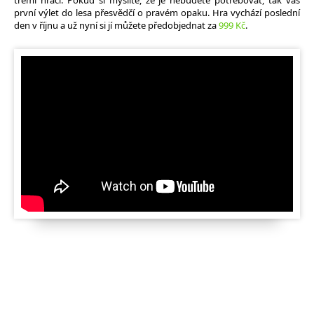
třemi hráči. Pokud si myslíte, že je nebudete potřebovat, tak vás
první výlet do lesa přesvědčí o pravém opaku. Hra vychází poslední
den v říjnu a už nyní si jí můžete předobjednat za
999 Kč
.