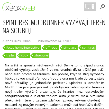
SPINTIRES: MUDRUNNER VYZÝVAJÍ TERÉN
NA SOUBOJ
Autor: Lukáš Urban
Publikováno: 14.9.2017
focus home interactive
off-road
simulace
spintires
trailer
xbox
xbox one
Na světě je spousta nádherných věcí. Dejme tomu západ slunce,
obdržení výplaty, zasloužené volno, vnadná dívka běžící po pláži
nebo auto brodící se terénem. Ten pohled, když se stroj vyrobený
lidskou rukou snaží přemoci přírodu a ona mu klade do cesty stále
nové překážky, je jednoduše perfektní. Spintires s označením
MudRunner jsou pravými zástupci dobývání nedostupného terénu a
nový trailer výstižně prezentuje, že hranice mezi opravdovým
conquistadorem a idiotem topícím auto je velmi malá. Simulátor
překonávání terénu zaujme zdařilou fyzikou, velkými otevřenými
mapami, zajímavým vozovým parkem a možností hraní až s dalšími