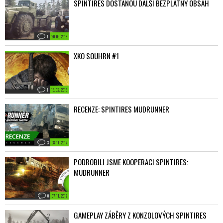
SPINTIRES DOSTANOU DALŠÍ BEZPLATNÝ OBSAH
1
20. 05. 2018
XKO SOUHRN #1
1
18. 02. 2018
RECENZE: SPINTIRES MUDRUNNER
3
08. 11. 2017
PODROBILI JSME KOOPERACI SPINTIRES:
MUDRUNNER
0
07. 11. 2017
GAMEPLAY ZÁBĚRY Z KONZOLOVÝCH SPINTIRES