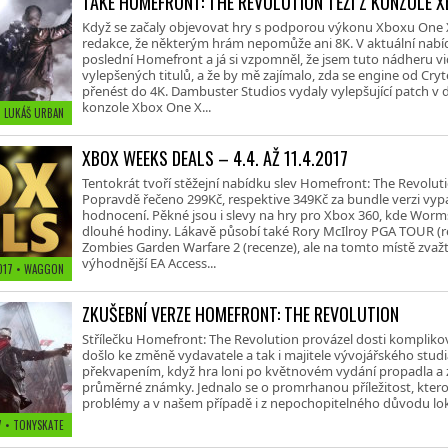
TAKÉ HOMEFRONT: THE REVOLUTION TĚŽÍ Z KONZOLE X
Když se začaly objevovat hry s podporou výkonu Xboxu One X,
redakce, že některým hrám nepomůže ani 8K. V aktuální nabíd
poslední Homefront a já si vzpomněl, že jsem tuto nádheru v
vylepšených titulů, a že by mě zajímalo, zda se engine od Cr
přenést do 4K. Dambuster Studios vydaly vylepšující patch v 
konzole Xbox One X...
• LUKÁŠ URBAN
XBOX WEEKS DEALS – 4.4. AŽ 11.4.2017
Tentokrát tvoří stěžejní nabídku slev Homefront: The Revoluti
Popravdě řečeno 299Kč, respektive 349Kč za bundle verzi vypa
hodnocení. Pěkné jsou i slevy na hry pro Xbox 360, kde Worms
dlouhé hodiny. Lákavě působí také Rory McIlroy PGA TOUR (re
Zombies Garden Warfare 2 (recenze), ale na tomto místě zvaž
výhodnější EA Access...
2017
• WAGGON
ZKUŠEBNÍ VERZE HOMEFRONT: THE REVOLUTION
Střílečku Homefront: The Revolution provázel dosti komplik
došlo ke změně vydavatele a tak i majitele vývojářského stu
překvapením, když hra loni po květnovém vydání propadla a z
průměrné známky. Jednalo se o promrhanou příležitost, ktero
problémy a v našem případě i z nepochopitelného důvodu lok
17
• TONYSKATE