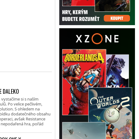
E DALEKO
vystačíme si s naším
lů. Po velice pečlivém,
lution. S ohledem na
abídku dodatečného obsahu
peraci, avšak Resistance
u nepodařená hra, pořád