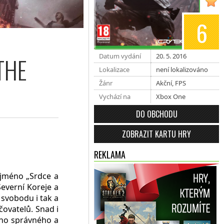
6
Datum vydání
20. 5. 2016
THE
Lokalizace
není lokalizováno
Žánr
Akční
,
FPS
Vychází na
Xbox One
DO OBCHODU
ZOBRAZIT KARTU HRY
REKLAMA
 jméno „Srdce a
Severní Koreje a
 svobodu i tak a
ovatelů. Snad i
oho správného a