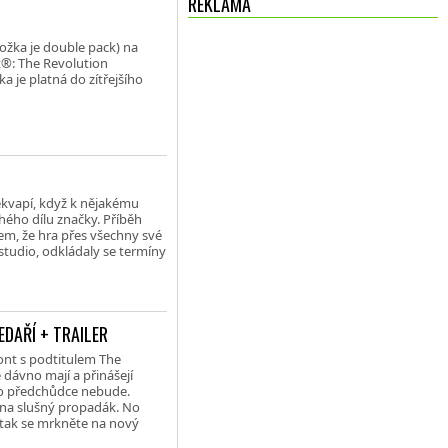
REKLAMA
ložka je double pack) na
®: The Revolution
 je platná do zítřejšího
řekvapí, když k nějakému
hého dílu značky. Příběh
em, že hra přes všechny své
 studio, odkládaly se termíny
DAŘÍ + TRAILER
ont s podtitulem The
 dávno mají a přinášejí
eho předchůdce nebude.
 na slušný propadák. No
, tak se mrkněte na nový