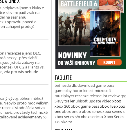
BOX ONE X
 vtipkoval jsem s kluky z
ce slev mi padl zrak na
iděl na seznamu
yteku opravdu povedlo
den zahájení prodejů
on (recenze) a jeho DLC.
dá hezky i přes slabší
 jsou jistota zábavy na
cenze), UFC 2 a Plants vs.
te, zda pro vás nebude
TAGUJTE
bethesda
dlc
download
game pass
gameplay
horor
kinect
microsoft
multiplayer
recenze
release list
review
rpg
ovaný vývoj, během něhož
Slevy
trailer
ubisoft
update
video
xbox
dia. Nebylo proto moc velkým
xbox 360
xbox game pass
xbox live
xbox
 recenzí si odnášela sotva
one
xbox one x
xbox series
xbox series s
u navíc provázely technické
xbox series s/x
xbox series x
Xbox Series
alizované achievementy :-).
X/S
xko tv