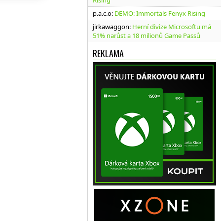
Rising
p.a.c.o
:
DEMO: Immortals Fenyx Rising
jirkawaggon
:
Herní divize Microsoftu má
51% narůst a 18 milionů Game Passů
REKLAMA