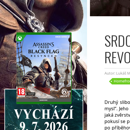
SRDC
REVO
Autor: Lukáš M
Homefron
Druhý slib
mysl“. Jeho
jaká zvěrst
pokusí se p
po příběho