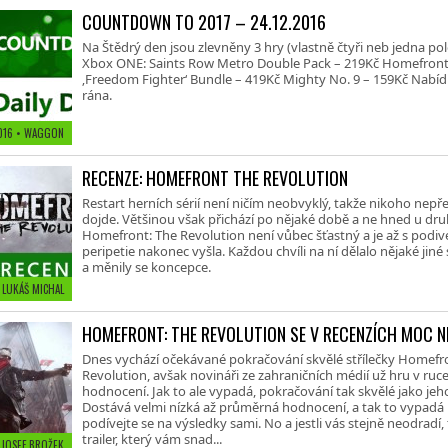
COUNTDOWN TO 2017 – 24.12.2016
Na Štědrý den jsou zlevněny 3 hry (vlastně čtyři neb jedna po
Xbox ONE: Saints Row Metro Double Pack – 219Kč Homefront
‚Freedom Fighter‘ Bundle – 419Kč Mighty No. 9 – 159Kč Nabídka
rána.
2016
• WAGGON
RECENZE: HOMEFRONT THE REVOLUTION
Restart herních sérií není ničím neobvyklý, takže nikoho nep
dojde. Většinou však přichází po nějaké době a ne hned u dru
Homefront: The Revolution není vůbec šťastný a je až s podiv
peripetie nakonec vyšla. Každou chvíli na ní dělalo nějaké jiné
a měnily se koncepce.
 LUKÁŠ MICHAL
HOMEFRONT: THE REVOLUTION SE V RECENZÍCH MOC NE
Dnes vychází očekávané pokračování skvělé střílečky Homefr
Revolution, avšak novináři ze zahraničních médií už hru v ruce
hodnocení. Jak to ale vypadá, pokračování tak skvělé jako j
Dostává velmi nízká až průměrná hodnocení, a tak to vypadá
podívejte se na výsledky sami. No a jestli vás stejně neodradí
trailer, který vám snad...
 JOSEF BROŽEK