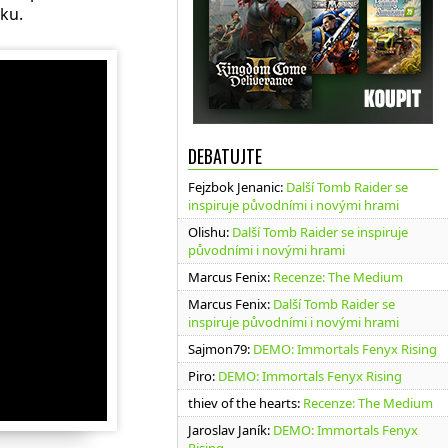
oku.
DEBATUJTE
Fejzbok Jenanic
:
Další Tomb Raider se
inspiruje původními i novými hrami
Olishu
:
Další Tomb Raider se inspiruje
původními i novými hrami
Marcus Fenix
:
Recenze: The Medium
Marcus Fenix
:
Další Tomb Raider se
inspiruje původními i novými hrami
Sajmon79
:
DEMO: Immortals Fenyx Rising
Piro
:
DEMO: Immortals Fenyx Rising
thiev of the hearts
:
Recenze: The Medium
Jaroslav Janík
:
DEMO: Immortals Fenyx