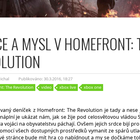
E A MYSL V HOMEFRONT: 
LUTION
ichal
Publikováno: 30.3.2016
, 18:27
t: The Revolution
video
xbox live
xbox one
ovaný deníček z Homefront: The Revolution je tady a nese
 náplní je ukázat nám, jak se žije pod celosvětovou vládou 
va vojáci na obyvatelstvu páchají. Ovšem jejich srdce bijí pro
omocí všech dostupných prostředků vymanit ze spárů utlač
vé stránce bude mít hra co nabídnout a my se dočkáme t