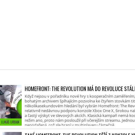
HOMEFRONT: THE REVOLUTION MÁ DO REVOLUCE STÁL
Když nejsou v pořadníku nové hry s kooperačním zaměřením, 
bohatým archivem šplhajícím pozvolna ke čtyřem stovkám titu
několikasekundovém hledání byl vybrán Homefront: The Revo
relativně nedávnou podporu konzole Xbox One X, širokou n
a častý výskyt ve slevových akcích. Klasická kampaň nemá koo
režim ano, proto nám posloužil při včerejším streamu. Jedno
• LUKÁŠ URBAN
nepodařená, což ale hraní v multiplayeru částečně...