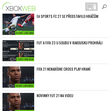
EA SPORTS FC 27 SE PŘEDSTAVILO HRÁČŮM
2
24.7.2026 • LUKÁŠ URBAN
FUT A FIFA 23 U SOUDU V RAKOUSKU PROHRÁLI
0
7.3.2023 • KAREL MLADY
FIFA 21 NENABÍDNE CROSS PLAY HRANÍ
2
19.8.2020 • LUKÁŠ MICHAL
NOVINKY FUT 21 NA VIDEU