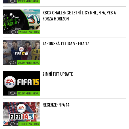
0
10.8.2020 • LUKÁŠ MICHAL
XBOX CHALLENGE LETNÍ LIGY NHL, FIFA, PES A
FORZA HORIZON
8
29.6.2020 • PAVEL DANDY
JAPONSKÁ J1 LIGA VE FIFA 17
4
24.6.2016 • LUKÁŠ MICHAL
ZIMNÍ FUT UPDATE
0
16.2.2015 • LUKÁŠ MICHAL
RECENZE: FIFA 14
13
4.10.2013 • PAVEL DANDY