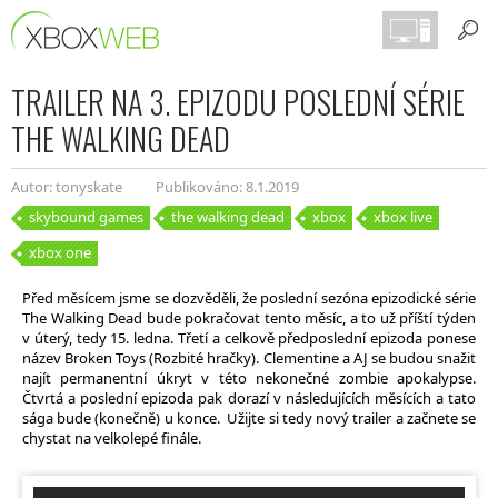
TRAILER NA 3. EPIZODU POSLEDNÍ SÉRIE
THE WALKING DEAD
Autor: tonyskate
Publikováno: 8.1.2019
skybound games
the walking dead
xbox
xbox live
xbox one
Před měsícem jsme se dozvěděli, že poslední sezóna epizodické série
The Walking Dead bude pokračovat tento měsíc, a to už příští týden
v úterý, tedy 15. ledna. Třetí a celkově předposlední epizoda ponese
název Broken Toys (Rozbité hračky). Clementine a AJ se budou snažit
najít permanentní úkryt v této nekonečné zombie apokalypse.
Čtvrtá a poslední epizoda pak dorazí v následujících měsících a tato
sága bude (konečně) u konce. Užijte si tedy nový trailer a začnete se
chystat na velkolepé finále.