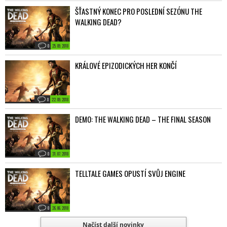
ŠŤASTNÝ KONEC PRO POSLEDNÍ SEZÓNU THE
WALKING DEAD?
0
25. 09. 2018
KRÁLOVÉ EPIZODICKÝCH HER KONČÍ
0
22. 09. 2018
DEMO: THE WALKING DEAD – THE FINAL SEASON
0
31. 07. 2018
TELLTALE GAMES OPUSTÍ SVŮJ ENGINE
0
26. 06. 2018
Načíst další novinky