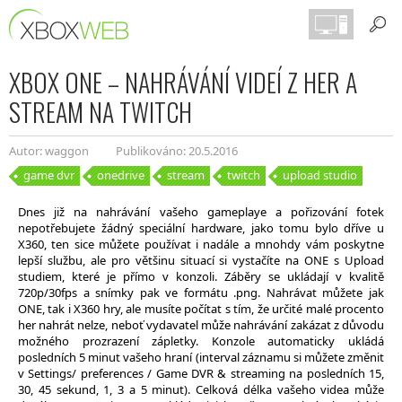
XBOX ONE – NAHRÁVÁNÍ VIDEÍ Z HER A
STREAM NA TWITCH
Autor: waggon
Publikováno: 20.5.2016
game dvr
onedrive
stream
twitch
upload studio
Dnes již na nahrávání vašeho gameplaye a pořizování fotek
nepotřebujete žádný speciální hardware, jako tomu bylo dříve u
X360, ten sice můžete používat i nadále a mnohdy vám poskytne
lepší službu, ale pro většinu situací si vystačíte na ONE s Upload
studiem, které je přímo v konzoli. Záběry se ukládají v kvalitě
720p/30fps a snímky pak ve formátu .png. Nahrávat můžete jak
ONE, tak i X360 hry, ale musíte počítat s tím, že určité malé procento
her nahrát nelze, neboť vydavatel může nahrávání zakázat z důvodu
možného prozrazení zápletky. Konzole automaticky ukládá
posledních 5 minut vašeho hraní (interval záznamu si můžete změnit
v Settings/ preferences / Game DVR & streaming na posledních 15,
30, 45 sekund, 1, 3 a 5 minut). Celková délka vašeho videa může