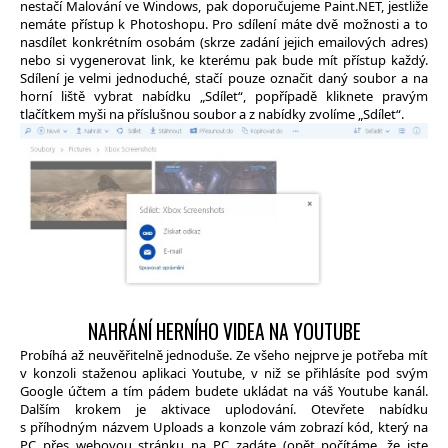
nestačí Malování ve Windows, pak doporučujeme Paint.NET, jestliže
nemáte přístup k Photoshopu. Pro sdílení máte dvě možnosti a to
nasdílet konkrétním osobám (skrze zadání jejich emailových adres)
nebo si vygenerovat link, ke kterému pak bude mít přístup každý.
Sdílení je velmi jednoduché, stačí pouze označit daný soubor a na
horní liště vybrat nabídku „Sdílet“, popřípadě kliknete pravým
tlačítkem myši na příslušnou soubor a z nabídky zvolíme „Sdílet“.
NAHRÁNÍ HERNÍHO VIDEA NA YOUTUBE
Probíhá až neuvěřitelně jednoduše. Ze všeho nejprve je potřeba mít
v konzoli staženou aplikaci Youtube, v niž se přihlásíte pod svým
Google účtem a tím pádem budete ukládat na váš Youtube kanál.
Dalším krokem je aktivace uplodování. Otevřete nabídku
s příhodným názvem Uploads a konzole vám zobrazí kód, který na
PC přes webovou stránku na PC zadáte (opět počítáme, že jste