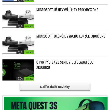
MICROSOFT UŽ NEVYVÍJÍ HRY PRO XBOX ONE
0
20. 06. 2023
MICROSOFT UKONČIL VÝROBU KONZOLÍ XBOX ONE
5
13. 01. 2022
ČTVRTÝ DISK ZE SÉRIE VIDEÍ SEAGATE OD
XKOGURU
2
12. 01. 2022
Načíst další novinky