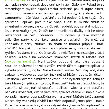
xbox stránce)
. Ve své podstatě jde o vysílání vašeho hraní, anglicky
gameplay nebo naopak sledování, jak hraje někdo jiný. Pokud to se
streamingem myslíte aspoň trochu seriózně, pak si kupte Kinect,
neboť populárnější a úspěšnější jsou přenosy, kdy diváci vidí i
samotného hráče. Vlastní vysílání probíhá podobně, jako když máte
spuštěnou aplikaci přes funkci Snap, tudíž se musíte smířit se
zmenšením obrazu, ale co by člověk neudělal, aby se stal hvězdou,
že? Ale nezoufejte, jestliže oželíte komunikaci s diváky, pak lze obraz
roztáhnout na celou obrazovku. Při vysílání je také možnost
sdíleného party chatu. Jako správce a vysílající máte možnost
kohokoliv z party ztlumit- Do chatu se mohou připojit i hráči
z WIN10. Naopak do vysílání vašich přátel se nyní dostanete velmi
rychle přes Game Hub. Opět se všeho nejdříve si nainstalujte v ONE
aplikaci Twitch a na webových stránkách Twitch si založte účet
(
pokud jej nemáte
). Nyní zbývá, podobně jako výše popsané
Youtube, spárovat konzoli s vaším Twitch účtem. Spusťte aplikaci a
vyberte položku „Log In“. Následně vám vyskočí 6-místný kód, který
zadáte na webové adrese, jak jinak než přihlášeni pod svým účtem.
Tím došlo k ověření a můžete se vrhnout do vysílání. Vysílání zahájíte
také hlasovým příkazem „Xbox, Broadcast“, tedy za předpokladu, že
vlastníte Kinect jinak si spusťte aplikaci Twitch a v ní otevřete
nabídku Broadcast, čím se vám tato aplikace otevře v Snap funkci a
po zadání názvu, popřípadě úpravy nastavení. Můžete také zapnout
Kinect, aby vás sledující viděli (to vřele doporučujeme) přes „Enable
Kinect“ a také mikrofon, aby vás slyšeli díky „Enable Microphone“. Je