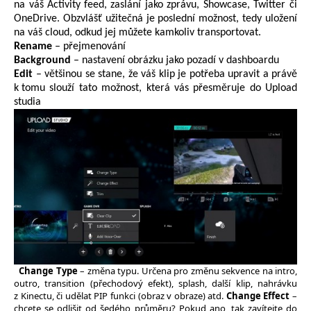
na váš
Activity
feed
, zaslání jako zprávu,
Showcase
, Twitter či
OneDrive
. Obzvlášť užitečná je poslední možnost, tedy uložení
na váš cloud, odkud jej můžete kamkoliv transportovat.
Rename
– přejmenování
Background
– nastavení obrázku jako pozadí v
dashboardu
Edit
–
většinou se stane, že váš klip je potřeba upravit a právě
k tomu slouží tato možnost, která vás přesměruje do Upload
studia
Change Type
– změna typu. Určena pro změnu sekvence na intro,
outro, transition (přechodový efekt), splash, další klip, nahrávku
z Kinectu, či udělat PIP funkci (obraz v obraze) atd.
Change Effect
–
chcete se odlišit od šedého průměru? Pokud ano, tak zavítejte do