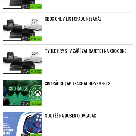
1
01. 12. 2025
XBOX ONE V LISTOPADU NEZAHÁLÍ
2
05. 11. 2025
TYHLE HRY SI V ZÁŘÍ ZAHRAJETE I NA XBOX ONE
0
01. 09. 2025
XKO RÁDCE | APLIKACE ACHIEVEMENTS
5
15. 05. 2025
SOUTĚŽ NA DUBEN O OVLADAČ
0
07. 04. 2025