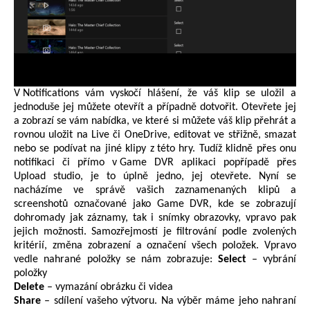
V
Notifications
vám vyskočí hlášení, že váš klip se uložil a
jednoduše jej můžete otevřít a případně dotvořit. Otevřete jej
a zob
r
a
zí se vám nabídka, ve které si můžete váš klip přehrát a
rovnou uložit na Live či
OneDrive
, editovat ve střižně, smazat
nebo se podívat na jiné klipy z této hry. Tudíž
klidně přes onu
notifikaci či přímo v Game DVR aplikaci popřípadě přes
Upload studio, je to úplně jedno,
jej otevřete.
Nyní se
nacházíme ve správě vašich zaznamenaných klipů a
screen
shotů označované jako Game DVR, kde se zobrazují
dohromady jak záznamy, tak i snímky obrazovky, vpravo pak
jejich možnosti.
Samozřejmostí je filtrování podle zvolených
kritérií
, změna zobrazení
a
označení všech položek
. V
pravo
vedle nahrané položky se nám zobrazuje:
Select
– vybrání
položky
Delete
– vymazání obrázku či videa
Share
– sdílení vašeho výtvoru. Na výběr máme jeho nahraní