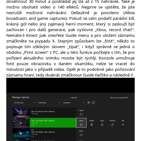
dosáhnout 30 minut a poskládat jej lze až z 15 nahrávek. Také je
možno obohatit video o 140 efektů. Nejprve se ujistěte, že jste
nezrušili možnost nahrávání. Defaultně je povoleno (Allow
broadcasts and game captures). Pokud se vám podařil parádní kill,
krásný gól nebo jiný zajímavý herní moment, který si zaslouží být
zachován i pro další generace, pak vyslovte „Xbox, record that!“.
Nemáte-li Kinect pak otevřete Guide menu a pro uložení záznamu
zmáčkněte na joypadu X. Stejným způsobem lze „fotit“, někdo to
popisuje tím ošklivým slovem „típat“, i když správně se jedná o
obdobu „Print screen“ z PC, ale u této funkce počítejte s tím, že pro
pořízení aktuálního snímku musíte být rychlý. Konzole umožnuje
fotit pouze obrazovku v daném okamžiku, nelze se vracet do
minulosti jako v případě videa. Opět je to podobné jako pořizování
záznamu hraní, tedy dvakrát zmáčknout Guide tlačítko a následně Y.