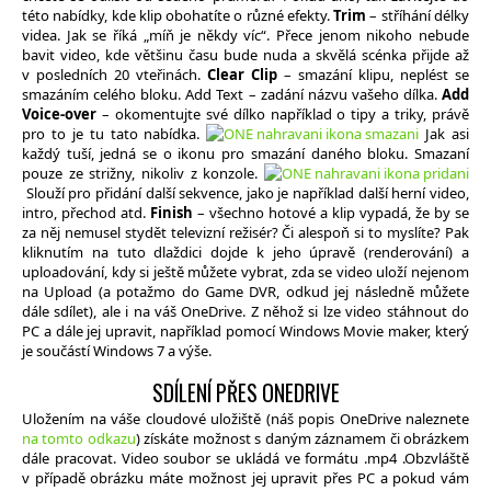
této nabídky, kde klip obohatíte o různé efekty.
Trim
– stříhání délky
videa. Jak se říká „míň je někdy víc“. Přece jenom nikoho nebude
bavit video, kde většinu času bude nuda a skvělá scénka přijde až
v posledních 20 vteřinách.
Clear Clip
– smazání klipu, neplést se
smazáním celého bloku. Add Text – zadání názvu vašeho dílka.
Add
Voice-over
– okomentujte své dílko například o tipy a triky, právě
pro to je tu tato nabídka.
Jak asi
každý tuší, jedná se o ikonu pro smazání daného bloku. Smazaní
pouze ze strižny, nikoliv z konzole.
Slouží pro přidání další sekvence, jako je například další herní video,
intro, přechod atd.
Finish
– všechno hotové a klip vypadá, že by se
za něj nemusel stydět televizní režisér? Či alespoň si to myslíte? Pak
kliknutím na tuto dlaždici dojde k jeho úpravě (renderování) a
uploadování, kdy si ještě můžete vybrat, zda se video uloží nejenom
na Upload (a potažmo do Game DVR, odkud jej následně můžete
dále sdílet), ale i na váš OneDrive. Z něhož si lze video stáhnout do
PC a dále jej upravit, například pomocí Windows Movie maker, který
je součástí Windows 7 a výše.
SDÍLENÍ PŘES ONEDRIVE
Uložením na váše cloudové uložiště (náš popis OneDrive naleznete
na tomto odkazu
) získáte možnost s daným záznamem či obrázkem
dále pracovat. Video soubor se ukládá ve formátu .mp4 .Obzvláště
v případě obrázku máte možnost jej upravit přes PC a pokud vám