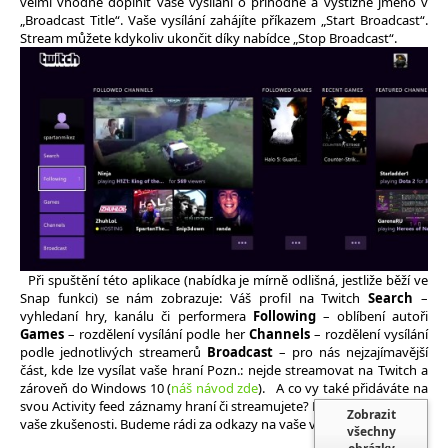
velmi vhodné doplnit vaše vysílání o příhodné a výstižné jméno v
„Broadcast Title“. Vaše vysílání zahájíte příkazem „Start Broadcast“.
Stream můžete kdykoliv ukončit díky nabídce „Stop Broadcast“.
Při spuštění této aplikace (nabídka je mírně odlišná, jestliže běží ve
Snap funkci) se nám zobrazuje: Váš profil na Twitch
Search
–
vyhledaní hry, kanálu či performera
Following
– oblíbení autoři
Games
– rozdělení vysílání podle her
Channels
– rozdělení vysílání
podle jednotlivých streamerů
Broadcast
– pro nás nejzajímavější
část, kde lze vysílat vaše hraní Pozn.: nejde streamovat na Twitch a
zároveň do Windows 10 (
náš návod zde
). A co vy také přidáváte na
svou Activity feed záznamy hraní či streamujete? Podělte se s námi o
Zobrazit
vaše zkušenosti. Budeme rádi za odkazy na vaše výtvory.
všechny