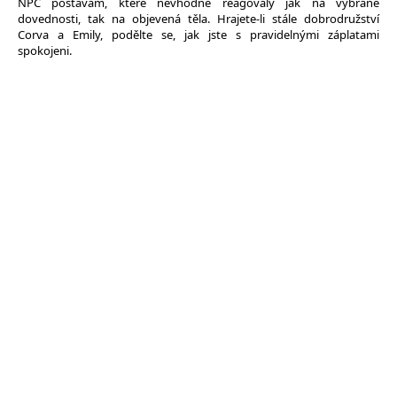
NPC postavám, které nevhodně reagovaly jak na vybrané
dovednosti, tak na objevená těla. Hrajete-li stále dobrodružství
Corva a Emily, podělte se, jak jste s pravidelnými záplatami
spokojeni.