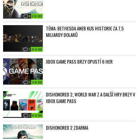
0
07. 01. 2021
TÉMA: BETHESDA ANEB KUS HISTORIE ZA 7,5
MILIARDY DOLARŮ
7
04. 10. 2020
XBOX GAME PASS BRZY OPUSTÍ 6 HER
1
15. 09. 2020
DISHONORED 2, WORLD WAR Z A DALŠÍ HRY BRZY V
XBOX GAME PASS
2
01. 10. 2019
DISHONORED 2 ZDARMA