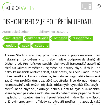
DISHONORED 2 JE PO TŘETÍM UPDATU
Autor: Lukáš Urban
Publikováno: 26.3.2017
aktualizace
arkane studios
bethesda
dishonored 2
update
xbox
xbox one
Arkane Studios sice mají plné ruce práce s připravovanou Prey,
nebrání jim to ovšem v tom, aby nadále podporovaly druhý díl
Dishonored. Pro loňskou stealth akci vydali francouzští autoři už
třetí aktualizaci, zaměřenou zejména na opravy chyb. Těch je i po
několika měsících relativně dost, a tak potěší, že s celou řadou z nich
už se nesetkáte. Asi se shodneme, že grafické bugy patří k těm méně
závažným problémům, obzvláště soustřeďují-li se do nadměrného
rozmazávání vzdálených objektů, občasných výpadků částicových
efektů nebo chybné „hloubky“ nebes. Horší to bylo s ukládáním,
které bývalo paličaté a rádo stávkovalo během misí, případně dělalo
neplechu při opětovném hraní prostřednictvím New Game +. Spolu
s již vyjmenovanými příklady se vývojáři podívali na zoubek také