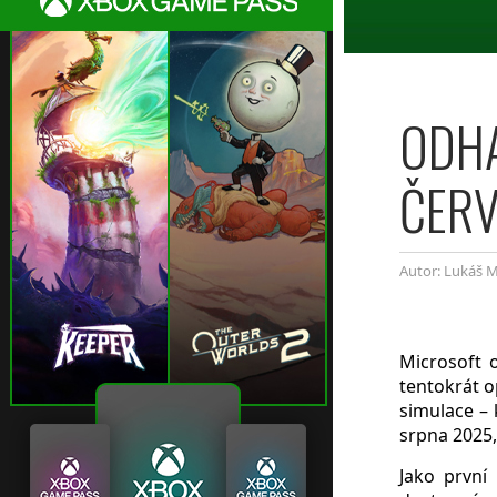
ODH
ČERV
Autor: Lukáš M
Microsoft 
tentokrát o
simulace –
srpna 2025,
Jako první