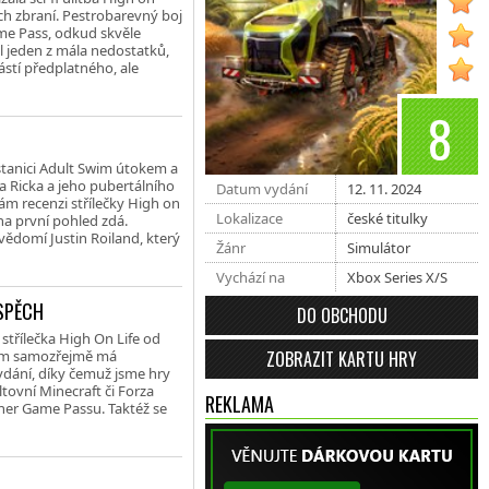
ních zbraní. Pestrobarevný boj
me Pass, odkud skvěle
l jeden z mála nedostatků,
stí předplatného, ale
8
 stanici Adult Swim útokem a
 Ricka a jeho pubertálního
Datum vydání
12. 11. 2024
ám recenzi střílečky High on
Lokalizace
české titulky
na první pohled zdá.
vědomí Justin Roiland, který
Žánr
Simulátor
Vychází na
Xbox Series X/S
ÚSPĚCH
DO OBCHODU
 střílečka High On Life od
ZOBRAZIT KARTU HRY
 tom samozřejmě má
dání, díky čemuž jsme hry
ltovní Minecraft či Forza
REKLAMA
 her Game Passu. Taktéž se