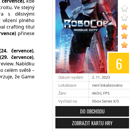
 července)
, kde
roitu. Ve stejný
ra s děsivými
 vězení plného
val crafting titul
rvence)
přinese
24. července)
,
6
29. července)
,
review. Nabídku
po celém světě –
vrzuje, že Game
Datum vydání
2. 11. 2023
Lokalizace
není lokalizováno
Žánr
Akční
,
FPS
Vychází na
Xbox Series X/S
DO OBCHODU
ZOBRAZIT KARTU HRY