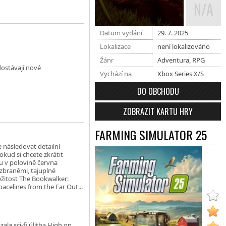
N/A
Datum vydání
29. 7. 2025
Lokalizace
není lokalizováno
Žánr
Adventura
,
RPG
dostávají nové
Vychází na
Xbox Series X/S
DO OBCHODU
ZOBRAZIT KARTU HRY
FARMING SIMULATOR 25
následovat detailní
okud si chcete zkrátit
u v polovině června
 zbraněmi, tajuplné
žitost The Bookwalker:
acelines from the Far Out...
ala sci-fi úlitba High on