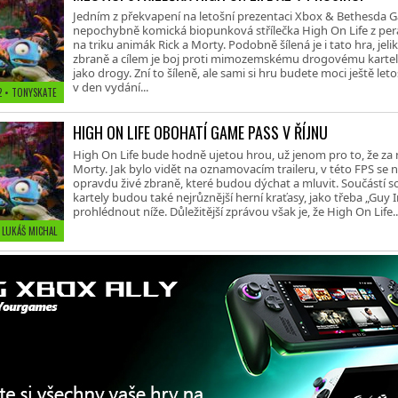
Jedním z překvapení na letošní prezentaci Xbox & Bethesda
nepochybně komická biopunková střílečka High On Life z pera
na triku animák Rick a Morty. Podobně šílená je i tato hra, jelik
zbraně a cílem je boj proti mimozemskému drogovému kartelu,
jako drogy. Zní to šíleně, ale sami si hru budete moci ještě let
v den vydání...
22
• TONYSKATE
HIGH ON LIFE OBOHATÍ GAME PASS V ŘÍJNU
High On Life bude hodně ujetou hrou, už jenom pro to, že za ní 
Morty. Jak bylo vidět na oznamovacím traileru, v této FPS s
opravdu živé zbraně, které budou dýchat a mluvit. Součástí
kartely budou také nejrůznější herní kraťasy, jako třeba „Guy 
prohlédnout níže. Důležitější zprávou však je, že High On Life..
 LUKÁŠ MICHAL