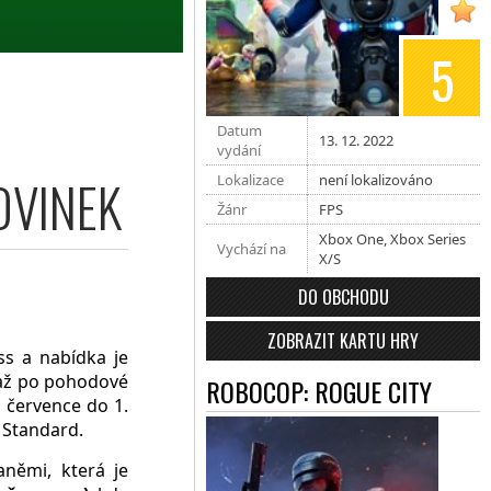
5
Datum
13. 12. 2022
vydání
OVINEK
Lokalizace
není lokalizováno
Žánr
FPS
Xbox One
,
Xbox Series
Vychází na
X/S
DO OBCHODU
ZOBRAZIT KARTU HRY
s a nabídka je
 až po pohodové
ROBOCOP: ROGUE CITY
 července do 1.
 Standard.
raněmi, která je