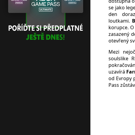
dostupná 
se jako leg
den dora
loutkami.
B
korupce. O 
zasazený d
otevřený sv
Mezi nejoč
soulslike
pokračování
uzavírá
Far
od Evropy p
Pass zůstáv