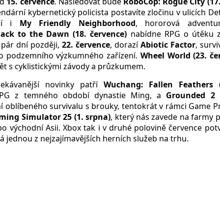
od
15. července
. Následovat bude
RoboCop: Rogue City (17.
endární kybernetický policista postavíte zločinu v ulicích Det
zí i
My Friendly Neighborhood
, hororová adventu
ack to the Dawn (18. července)
nabídne RPG o útěku z
pár dní později,
22. července
, dorazí
Abiotic Factor
, survi
o podzemního výzkumného zařízení.
Wheel World (23. če
ět s cyklistickými závody a průzkumem.
ekávanější novinky patří
Wuchang: Fallen Feathers (
 RPG z temného období dynastie Ming, a
Grounded 2 (
 oblíbeného survivalu s brouky, tentokrát v rámci Game P
ming Simulator 25 (1. srpna)
, který nás zavede na farmy 
o východní Asii. Xbox tak i v druhé polovině července pot
á jednou z nejzajímavějších herních služeb na trhu.