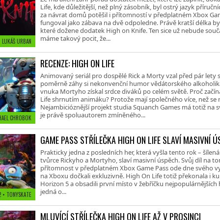
Life, kde důležitější, než plný zásobník, byl ostrý jazyk příruč
za návrat domů potěšil i přítomností v předplatném Xbox Ga
fungoval jako zábava na dvě odpoledne. Právě kratší délka by
které dožene dodatek High on Knife. Ten sice už nebude součá
máme takový pocit, že...
• LUKÁŠ URBAN
RECENZE: HIGH ON LIFE
Animovaný seriál pro dospělé Rick a Morty vzal před pár lety
poměrně záhy si nekonvenční humor vědátorského alkoholika
vnuka Mortyho získal srdce diváků po celém světě. Proč začín
Life shrnutím animáku? Protože mají společného více, než se 
Nejambicióznější projekt studia Squanch Games má totiž na s
je právě spoluautorem zmíněného...
HAEL CHROBOK
GAME PASS STŘÍLEČKA HIGH ON LIFE SLAVÍ MASIVNÍ 
Prakticky jedna z posledních her, která vyšla tento rok – šílená
tvůrce Rickyho a Mortyho, slaví masivní úspěch. Svůj díl na
přítomnost v předplatném Xbox Game Pass ode dne svého vy
na Xboxu dočkali exkluzivně. High On Life totiž překonala i ku
Horizon 5 a obsadili první místo v žebříčku nejpopulárnějších
jedná o...
22
• TONYSKATE
MLUVÍCÍ STŘÍLEČKA HIGH ON LIFE AŽ V PROSINCI