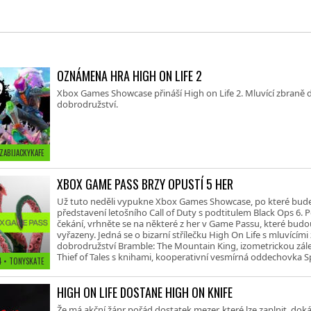
OZNÁMENA HRA HIGH ON LIFE 2
Xbox Games Showcase přináší High on Life 2. Mluvící zbraně 
dobrodružství.
 ZABIJACKYKAFE
XBOX GAME PASS BRZY OPUSTÍ 5 HER
Už tuto neděli vypukne Xbox Games Showcase, po které bude 
představení letošního Call of Duty s podtitulem Black Ops 6. P
čekání, vrhněte se na některé z her v Game Passu, které budo
vyřazeny. Jedná se o bizarní střílečku High On Life s mluvícími
dobrodružství Bramble: The Mountain King, izometrickou zále
Thief of Tales s knihami, kooperativní vesmírná oddechovka Sp
24
• TONYSKATE
HIGH ON LIFE DOSTANE HIGH ON KNIFE
Že má akční žánr pořád dostatek mezer, které lze zaplnit, dokáz