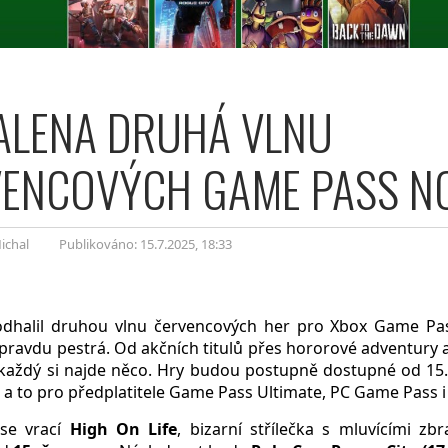
ALENA DRUHÁ VLNU
ENCOVÝCH GAME PASS N
ichal
Publikováno: 15.7.2025
, 18:33
odhalil druhou vlnu červencových her pro Xbox Game Pas
pravdu pestrá. Od akčních titulů přes hororové adventury
 každý si najde něco. Hry budou postupně dostupné od 15.
 a to pro předplatitele Game Pass Ultimate, PC Game Pass i
 se vrací
High On Life
, bizarní střílečka s mluvícími zb