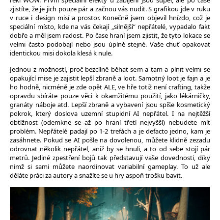
řekl WOW. První speciální efekty u zabíjení jsou super, ale po čase
zjistíte, že je jich pouze pár a začnou vás nudit. S grafikou jde v ruku
v ruce i design misí a prostor. Konečně jsem objevil hnízdo, což je
speciální místo, kde na vás čekají „silnější“ nepřátelé, vypadalo fakt
dobře a měl jsem radost. Po čase hraní jsem zjistit, že tyto lokace se
velmi často podobají nebo jsou úplně stejné. Vaše chuť opakovat
identickou misi dokola klesá k nule.
Jednou z možností, proč bezcílně běhat sem a tam a plnit velmi se
opakující mise je zajistit lepší zbraně a loot. Samotný loot je fajn a je
ho hodně, nicméně je zde opět ALE, ve hře totiž není crafting, takže
opravdu sbíráte pouze věci k okamžitému použití, jako lékárničky,
granáty náboje atd. Lepší zbraně a vybavení jsou spíše kosmetický
pokrok, který doslova uzemní stupidní AI nepřátel. I na nejtěžší
obtížnost (odemkne se až po hraní třetí nejvyšší) nebudete mít
problém. Nepřátelé padají po 1-2 trefách a je defacto jedno, kam je
zasáhnete. Pokud se AI pošle na dovolenou, můžete klidně zezadu
odrovnat několik nepřátel, aniž by se hnuli, a to od sebe stojí pár
metrů. Jediné zpestření bojů tak představují vaše dovednosti, díky
nimž si sami můžete naordinovat variabilní gameplay. To už ale
děláte práci za autory a snažíte se u hry aspoň trošku bavit.