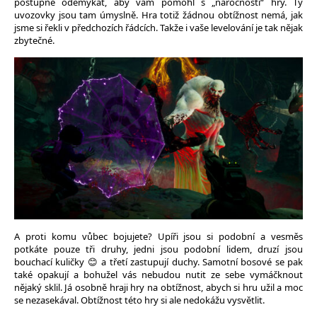
postupně odemykat, aby vám pomohl s „náročností“ hry. Ty
uvozovky jsou tam úmyslně. Hra totiž žádnou obtížnost nemá, jak
jsme si řekli v předchozích řádcích. Takže i vaše levelování je tak nějak
zbytečné.
A proti komu vůbec bojujete? Upíři jsou si podobní a vesměs
potkáte pouze tři druhy, jedni jsou podobní lidem, druzí jsou
bouchací kuličky 😊 a třetí zastupují duchy. Samotní bosové se pak
také opakují a bohužel vás nebudou nutit ze sebe vymáčknout
nějaký sklil. Já osobně hraji hry na obtížnost, abych si hru užil a moc
se nezasekával. Obtížnost této hry si ale nedokážu vysvětlit.