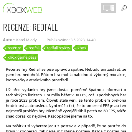
RECENZE: REDFALL
Autor:
Karel Mlady
Publikováno: 3.5.2023, 14:40
recenze
redfall
redfall review
xbox
xbox game pass
Recenze hry Redfall se píše opravdu špatně. Nebudu ani zastírat, že
jsem hru nedohrál. Přitom hra mohla nabídnout výborný mix akce,
lootovačky a atraktivního prostředí.
Už před vydáním hry jsme dostali poměrně špatnou informaci o
technických limitech. Hra měla běžet v 30 FPS, což u podobných her
je roce 2023 problém. Člověk stále věřil, že tento problém překoná
hratelnost a atmosféra. Nyní můžu říct, že to omezení FPS je asi ten
nejmenší problém hry. Nicméně vývojáři slíbili patch na 60 FPS, takže
snad dorazí co nejdříve. Každopádně jdeme na to.
Na začátku si vyberete jedu z postav a v případě, že se pustíte do
hraní v kooperaci, tak nelze mít stejné postavy. Každá z postav má