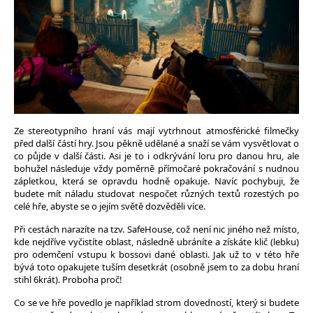
Ze stereotypního hraní vás mají vytrhnout atmosférické filmečky
před další částí hry. Jsou pěkně udělané a snaží se vám vysvětlovat o
co půjde v další části. Asi je to i odkrývání loru pro danou hru, ale
bohužel následuje vždy poměrně přímočaré pokračování s nudnou
zápletkou, která se opravdu hodně opakuje. Navíc pochybuji, že
budete mít náladu studovat nespočet různých textů rozestých po
celé hře, abyste se o jejím světě dozvěděli více.
Při cestách narazíte na tzv. SafeHouse, což není nic jiného než místo,
kde nejdříve vyčistíte oblast, následně ubráníte a získáte klič (lebku)
pro odemčení vstupu k bossovi dané oblasti. Jak už to v této hře
bývá toto opakujete tuším desetkrát (osobně jsem to za dobu hraní
stihl 6krát). Proboha proč!
Co se ve hře povedlo je například strom dovedností, který si budete