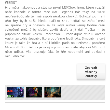
VERDIKT
Hra měla nakopnout a stát se první MS/Xbox hrou, které rozzáří
naše konzole v tomto roce (MC Legends nás taky na 100%
nepřesvědčil, ale ten má aspoň nějakou cílovku). Bohužel po hraní
této hry bych spíše hledal tlačítko OFF. Redfall se zařadí mezi
neúspěšné hry a obavám se, že ikdyž autoři věnují hodně času
vylepšení, možná by slušelo zavřít dveře a jít dál. Trošku mi to
připomíná situaci kolem Crackdown 3. Poděkujme studiu Arcane
Austin za tohle špatné dílko a popřejme lepší roky. Smutné na celé
kauze je fakt, že hra a s ní i kritika padá na Bethesdu potažmo
Microsoft. Bohužel hra je ve vývoji mnohem déle, aby s ní MS mohl
něco udělat. Vše utvrzuje fakt, že hře nepomohl ani odklad z
minulého roku.
Zobrazit
všechny
obrázky