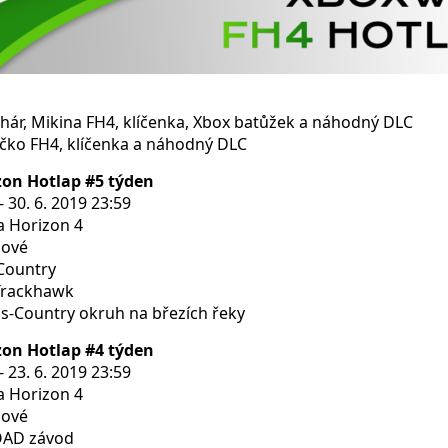
ohár, Mikina FH4, klíčenka, Xbox batůžek a náhodný DLC
ričko FH4, klíčenka a náhodný DLC
zon Hotlap #5 týden
 30. 6. 2019 23:59
a Horizon 4
lové
Country
 Trackhawk
s-Country okruh na březích řeky
zon Hotlap #4 týden
 23. 6. 2019 23:59
a Horizon 4
lové
OAD závod