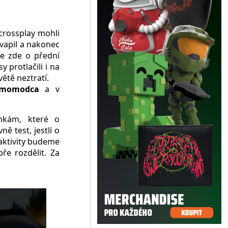
crossplay mohli
kvapil a nakonec
e zde o přední
 protlačili i na
větě neztratí.
momodca
a v
nkám, které o
ě test, jestli o
aktivity budeme
ře rozdělit. Za