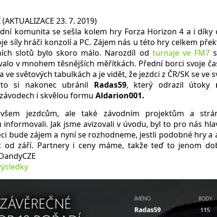
Í
(AKTUALIZACE 23. 7. 2019)
dní komunita se sešla kolem hry Forza Horizon 4 a i díky 
je síly hráči konzolí a PC. Zájem nás u této hry celkem pře
ních slotů bylo skoro málo. Narozdíl od
turnaje ve FM7
s
valo v mnohem těsnějších měřítkách. Přední borci svoje časy
 ve světových tabulkách a je vidět, že jezdci z ČR/SK se ve s
sto si nakonec ubránil
Radas59
, který odrazil útoky
 závodech i skvělou formu
Aldarion001.
všem jezdcům, ale také závodním projektům a strá
informovali. Jak jsme avizovali v úvodu, byl to pro nás hlavn
i bude zájem a nyní se rozhodneme, jestli podobné hry a 
 od září. Partnery i ceny máme, takže teď to jenom dob
 DandyCZE
výsledky