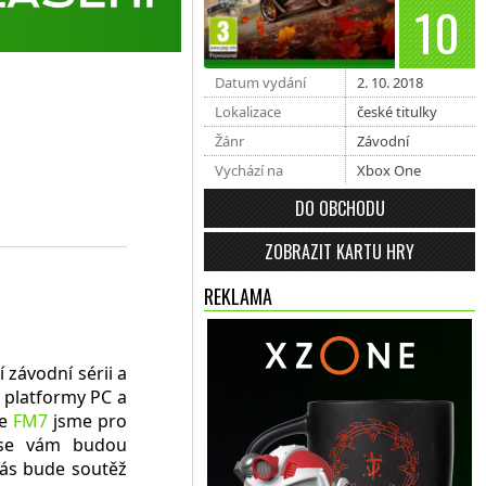
10
Datum vydání
2. 10. 2018
Lokalizace
české titulky
Žánr
Závodní
Vychází na
Xbox One
DO OBCHODU
ZOBRAZIT KARTU HRY
REKLAMA
 závodní sérii a
e platformy PC a
ve
FM7
jsme pro
ě se vám budou
vás bude soutěž