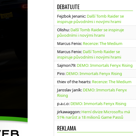
DEBATUJTE
Fejzbok Jenanic
:
Další Tomb Raider se
inspiruje původními i novými hrami
Olishu
:
Další Tomb Raider se inspiruje
původními i novými hrami
Marcus Fenix
:
Recenze: The Medium
Marcus Fenix
:
Další Tomb Raider se
inspiruje původními i novými hrami
Sajmon79
:
DEMO: Immortals Fenyx Rising
Piro
:
DEMO: Immortals Fenyx Rising
thiev of the hearts
:
Recenze: The Medium
Jaroslav Janík
:
DEMO: Immortals Fenyx
Rising
p.a.c.o
:
DEMO: Immortals Fenyx Rising
jirkawaggon
:
Herní divize Microsoftu má
51% narůst a 18 milionů Game Passů
REKLAMA