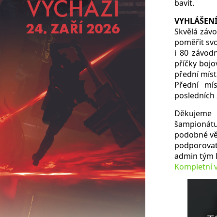
bavit.
VYHLÁŠEN
Skvělá závo
poměřit svo
i 80 závod
příčky bojo
přední místa
Přední mí
posledních
Děkujeme 
šampionátu 
podobné věc
podporovat
admin tým
Kompletní 