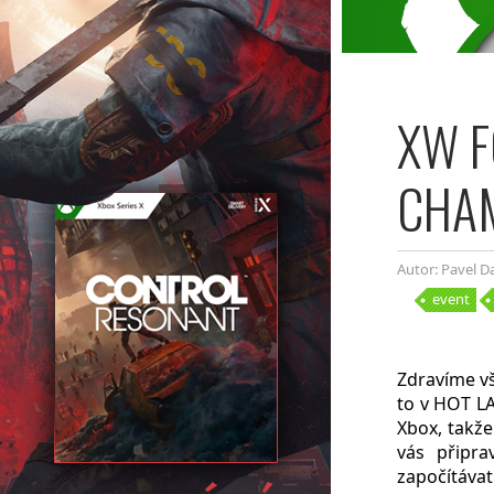
XW F
CHA
Autor: Pavel 
event
Zdravíme vš
to v HOT LA
Xbox, takž
vás připr
započítáva