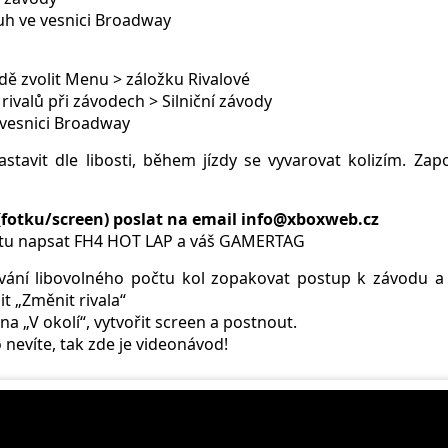
uh ve vesnici Broadway
ízdě zvolit Menu > záložku Rivalové
 rivalů při závodech > Silniční závody
 vesnici Broadway
astavit dle libosti, během jízdy se vyvarovat kolizím. Za
fotku/screen) poslat na email info@xboxweb.cz
u napsat FH4 HOT LAP a váš GAMERTAG
vání libovolného počtu kol zopakovat postup k závodu a
it „Změnit rivala“
 na „V okolí“, vytvořit screen a postnout.
nevíte, tak zde je videonávod!