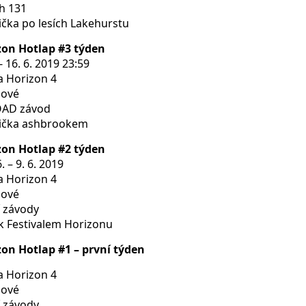
h 131
čka po lesích Lakehurstu
zon Hotlap #3 týden
 16. 6. 2019 23:59
a Horizon 4
lové
OAD závod
ička ashbrookem
zon Hotlap #2 týden
. – 9. 6. 2019
a Horizon 4
lové
í závody
k Festivalem Horizonu
zon Hotlap #1 – první týden
a Horizon 4
lové
í závody