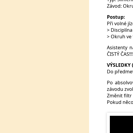
Závod: Okr
Postup:
Při volné j
> Disciplína
> Okruh ve
Asistenty n
ČISTÝ ČAS!!!
VÝSLEDKY (
Do předmet
Po absolvo
závodu zvol
Změnit filtr
Pokud něco 