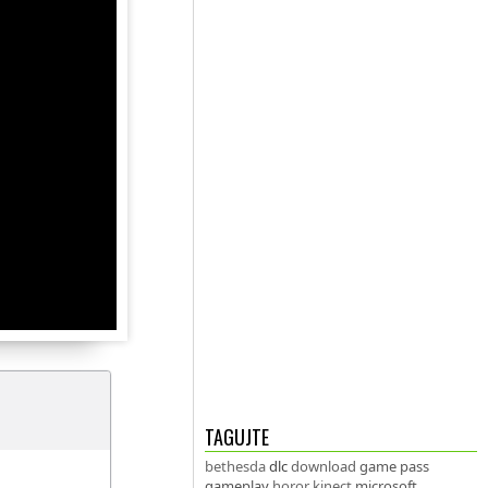
TAGUJTE
bethesda
dlc
download
game pass
gameplay
horor
kinect
microsoft