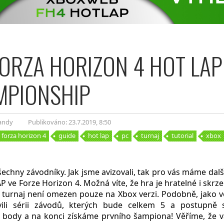
ORZA HORIZON 4 HOT LAP
MPIONSHIP
Dandy
Publikováno: 23.7.2019
, 8:50
forza horizon 4
guide
hot lap
pc
turnaj
tutorial
xbox
echny závodníky. Jak jsme avizovali, tak pro vás máme další
P ve Forze Horizon 4. Možná víte, že hra je hratelné i skrz
e turnaj není omezen pouze na Xbox verzi. Podobně, jako 
avili sérii závodů, kterých bude celkem 5 a postupn
t body a na konci získáme prvního šampiona! Věříme, že 