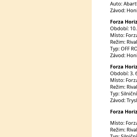
Auto: Abart
Závod: Honi
Forza Hori
Období: 10.-
Místo: Forz
Režim: Riva
Typ: OFF R
Závod: Hon
Forza Hori
Období: 3. 6
Místo: Forz
Režim: Riva
Typ: Silničn
Závod: Trys
Forza Hori
Místo: Forz
Režim: Riva
Typ: Silničn